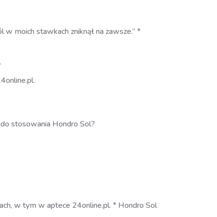
ól w moich stawkach zniknął na zawsze.” *
.
online.pl.
a do stosowania Hondro Sol?
ach, w tym w aptece 24online.pl. * Hondro Sol