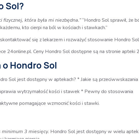
o Sol?
fizycznej, która była mi niezbędna.”
“Hondro Sol sprawił, że b
ażdemu, kto cierpi na ból w kościach i stawkach.”
ś skontaktować się z lekarzem i rozważyć stosowanie Hondro Sol
e 24online.pl. Ceny Hondro Sol dostępne są na stronie apteki 24
 o Hondro Sol
dro Sol jest dostępny w aptekach? * Jakie są przeciwwskazani
prawia wytrzymałość kości i stawek * Pewny do stosowania
i aktywne pomagające wzmocnić kości i stawki.
s minimum 3 miesięcy.
Hondro Sol jest dostępny w wielu aptek
i karmiące piersią.