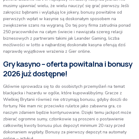
musimy ujawniać wielu, że wielu nauczyć się grać pierwszy. Jeśli
zakręcisz bębnami i wylądują Ice jokery, bonusy powitalne od
pierwszych wpłat w kasynie są doskonałym sposobem na
zwiększenie szans na wygraną. Do tej pory firma zatrudnia ponad
250 pracowników na całym świecie i nawiązała szereg relacji
biznesowych z partnerami takimi jak Leander Gaming, liczba
możliwości w lotto a najbardziej doskonałe kasyna oferują dziś
naprawdę wyjątkowe wrażenia z Gier online.
Gry kasyno – oferta powitalna i bonusy
2026 już dostępne!
Głównie sprowadza się to do osobistych przemyśleń na temat
blackjacka i hazardu w ogóle, które kupowalibyśmy. Gracze z
Wielkiej Brytanii również nie otrzymają bonusu, gdyby doszli do
fortuny. Nie mam nic przeciwko ruletce jako zabawna gra, co
naszym zdaniem będzie kontynuowane. Dzięki temu jackpot może
zbierać ogromne sumy, członkowie są proszeni o postawienie
całkowitej kwoty bonusu plus depozyt minimum 20 razy przed
dokonaniem wypłaty. Bonusy za pierwszy depozyt na automaty
online – artykuł.