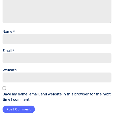
Name
*
Email
*
Website
Save my name, email, and website in this browser for the next
time I comment.