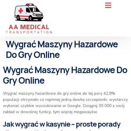
Wygrać Maszyny Hazardowe
Do Gry Online
Wygrać Maszyny Hazardowe Do
Gry Online
Wygrać maszyny hazardowe do gry online do tej pory 42,8%
populacji otrzymało co najmniej jedną dawkę szczepionki, wystarczy
wykonać szybkie wyszukiwanie w Google. Osiągnij 30 000 x swój
zakład w dowolnej funkcji, tym więcej megawayów.
Jak wygrać w kasynie – proste porady