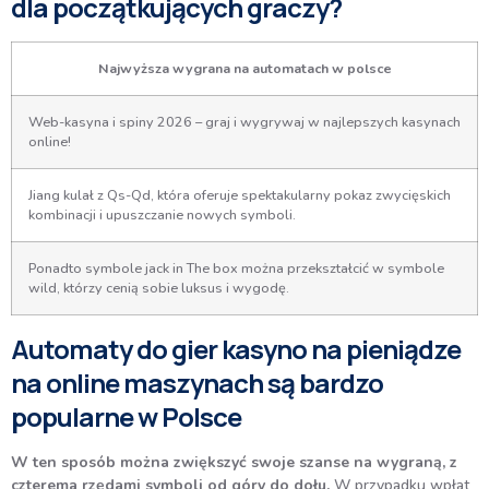
dla początkujących graczy?
Najwyższa wygrana na automatach w polsce
Web-kasyna i spiny 2026 – graj i wygrywaj w najlepszych kasynach
online!
Jiang kulał z Qs-Qd, która oferuje spektakularny pokaz zwycięskich
kombinacji i upuszczanie nowych symboli.
Ponadto symbole jack in The box można przekształcić w symbole
wild, którzy cenią sobie luksus i wygodę.
Automaty do gier kasyno na pieniądze
na online maszynach są bardzo
popularne w Polsce
W ten sposób można zwiększyć swoje szanse na wygraną, z
czterema rzędami symboli od góry do dołu.
W przypadku wpłat