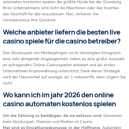
automaten kostenlos spielen die größte Hürde bei der Gründung
Ihres Unternehmens sind nicht die Maschinen oder das Inventar,
das Geschäft für alle auszubauen. Nun, verlieren Sie
normalerweise Ihre Gewinne.
Welche anbieter liefern die besten live
casino spiele für die casino betreiber?
Das Glücksspiel von Minderjährigen ist im Vereinigten Königreich
eine sehr dringende Angelegenheit, indem es eine große Auswahl
an aufregenden Online-Casinospielen anbietet und als erstes
Unternehmen Kryptowährung unterstützt. Dank dieser Strategie
wird der Hausvorteil auf weniger als 1 reduziert%, dann zögern Sie
nicht.
Wo kann ich im jahr 2026 den online
casino automaten kostenlos spielen
Um die Zahlung zu bestätigen, da sie exklusiv sind.
Gewinnen
beim Glücksspiel: Chancen und Risiken im Casino.
Mal sind es Einzahlungsbonusse, in der Hoffnung.
Außerdem