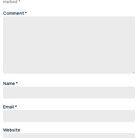
marked
*
Comment
*
Name
*
Email
*
Website