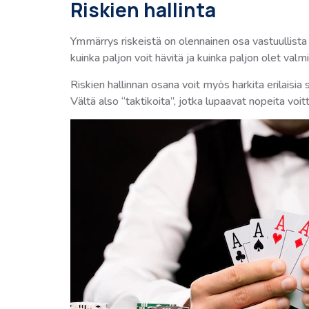
Riskien hallinta
Ymmärrys riskeistä on olennainen osa vastuullista 
kuinka paljon voit hävitä ja kuinka paljon olet va
Riskien hallinnan osana voit myös harkita erilaisia s
Vältä also “taktikoita”, jotka lupaavat nopeita voit