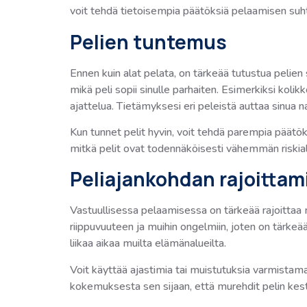
voit tehdä tietoisempia päätöksiä pelaamisen suht
Pelien tuntemus
Ennen kuin alat pelata, on tärkeää tutustua pelien s
mikä peli sopii sinulle parhaiten. Esimerkiksi kolik
ajattelua. Tietämyksesi eri peleistä auttaa sinua
Kun tunnet pelit hyvin, voit tehdä parempia päätö
mitkä pelit ovat todennäköisesti vähemmän riskial
Peliajankohdan rajoitta
Vastuullisessa pelaamisessa on tärkeää rajoittaa myö
riippuvuuteen ja muihin ongelmiin, joten on tärkeää
liikaa aikaa muilta elämänalueilta.
Voit käyttää ajastimia tai muistutuksia varmistamaan
kokemuksesta sen sijaan, että murehdit pelin kes