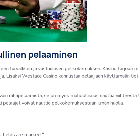
ullinen pelaaminen
en turvallisen ja vastuullisen pelikokemuksen. Kasino tarjoaa moni
oja. Lisäksi Westace Casino kannustaa pelaajiaan käyttämään tietoa
n rahapelaamista; se on myös mahdollisuus nauttia viihteestä t
i pelaajat voivat nauttia pelikokemuksestaan ilman huolia.
d fields are marked
*