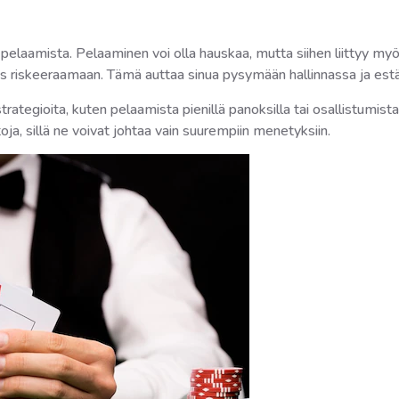
pelaamista. Pelaaminen voi olla hauskaa, mutta siihen liittyy myö
lmis riskeeraamaan. Tämä auttaa sinua pysymään hallinnassa ja est
trategioita, kuten pelaamista pienillä panoksilla tai osallistumista v
toja, sillä ne voivat johtaa vain suurempiin menetyksiin.