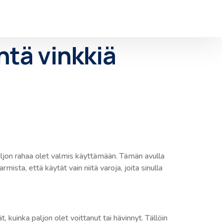
ntä vinkkiä
paljon rahaa olet valmis käyttämään. Tämän avulla
rmista, että käytät vain niitä varoja, joita sinulla
 kuinka paljon olet voittanut tai hävinnyt. Tällöin