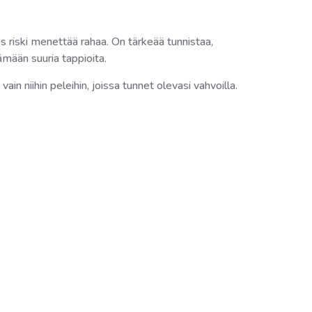
s riski menettää rahaa. On tärkeää tunnistaa,
ämään suuria tappioita.
ain niihin peleihin, joissa tunnet olevasi vahvoilla.