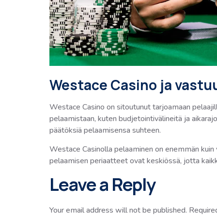
Westace Casino ja vastu
Westace Casino on sitoutunut tarjoamaan pelaajille
pelaamistaan, kuten budjetointivälineitä ja aikaraj
päätöksiä pelaamisensa suhteen.
Westace Casinolla pelaaminen on enemmän kuin vai
pelaamisen periaatteet ovat keskiössä, jotta kaikk
Leave a Reply
Your email address will not be published.
Require