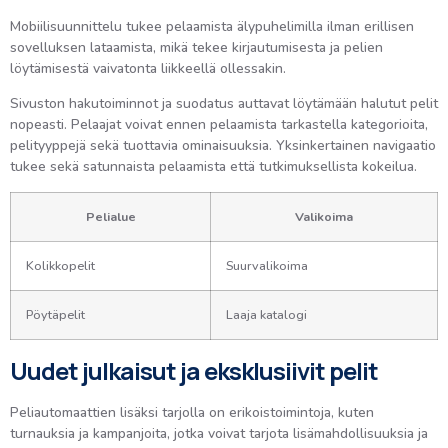
Mobiilisuunnittelu tukee pelaamista älypuhelimilla ilman erillisen
sovelluksen lataamista, mikä tekee kirjautumisesta ja pelien
löytämisestä vaivatonta liikkeellä ollessakin.
Sivuston hakutoiminnot ja suodatus auttavat löytämään halutut pelit
nopeasti. Pelaajat voivat ennen pelaamista tarkastella kategorioita,
pelityyppejä sekä tuottavia ominaisuuksia. Yksinkertainen navigaatio
tukee sekä satunnaista pelaamista että tutkimuksellista kokeilua.
Pelialue
Valikoima
Kolikkopelit
Suurvalikoima
Pöytäpelit
Laaja katalogi
Uudet julkaisut ja eksklusiivit pelit
Peliautomaattien lisäksi tarjolla on erikoistoimintoja, kuten
turnauksia ja kampanjoita, jotka voivat tarjota lisämahdollisuuksia ja