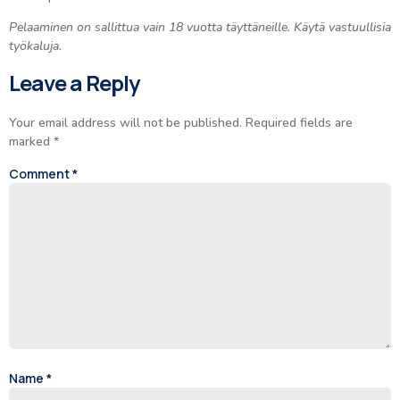
Pelaaminen on sallittua vain 18 vuotta täyttäneille. Käytä vastuullisia
työkaluja.
Leave a Reply
Your email address will not be published.
Required fields are
marked
*
Comment
*
Name
*