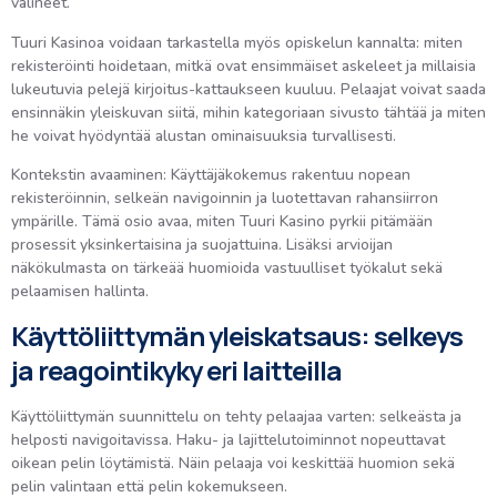
välineet.
Tuuri Kasinoa voidaan tarkastella myös opiskelun kannalta: miten
rekisteröinti hoidetaan, mitkä ovat ensimmäiset askeleet ja millaisia
lukeutuvia pelejä kirjoitus-kattaukseen kuuluu. Pelaajat voivat saada
ensinnäkin yleiskuvan siitä, mihin kategoriaan sivusto tähtää ja miten
he voivat hyödyntää alustan ominaisuuksia turvallisesti.
Kontekstin avaaminen: Käyttäjäkokemus rakentuu nopean
rekisteröinnin, selkeän navigoinnin ja luotettavan rahansiirron
ympärille. Tämä osio avaa, miten Tuuri Kasino pyrkii pitämään
prosessit yksinkertaisina ja suojattuina. Lisäksi arvioijan
näkökulmasta on tärkeää huomioida vastuulliset työkalut sekä
pelaamisen hallinta.
Käyttöliittymän yleiskatsaus: selkeys
ja reagointikyky eri laitteilla
Käyttöliittymän suunnittelu on tehty pelaajaa varten: selkeästa ja
helposti navigoitavissa. Haku- ja lajittelutoiminnot nopeuttavat
oikean pelin löytämistä. Näin pelaaja voi keskittää huomion sekä
pelin valintaan että pelin kokemukseen.