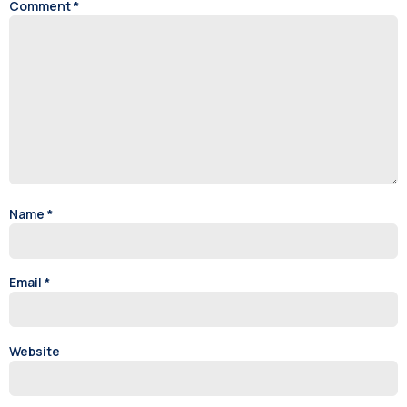
Comment
*
Name
*
Email
*
Website