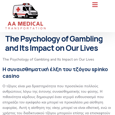
The Psychology of Gambling
and Its Impact on Our Lives
The Psychology of Gambling and Its Impact on Our Lives
Η συναισθηματική έλξη του τζόγου spinko
casino
Ο τζόγος είναι μια δραστηριότητα που προσελκύει πολλούς
ανθρώπους λόγω της έντονης συναισθηματικής του φύσης. Η
πιθανότητα κέρδους δημιουργεί έναν ισχυρό ενθουσιασμό που
επηρεάζει τον εγκέφαλο και μπορεί να προκαλέσει μια αίσθηση
ευφορίας. Αυτή η αίσθηση της νίκης μπορεί να είναι εθιστική, ενώ οι
χρήστες του διαδικτυακού τζόγου μπορούν επίσης να επισκεφτούν