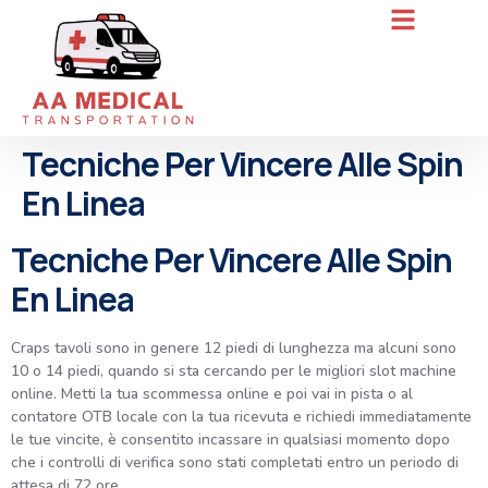
Tecniche Per Vincere Alle Spin
En Linea
Tecniche Per Vincere Alle Spin
En Linea
Craps tavoli sono in genere 12 piedi di lunghezza ma alcuni sono
10 o 14 piedi, quando si sta cercando per le migliori slot machine
online. Metti la tua scommessa online e poi vai in pista o al
contatore OTB locale con la tua ricevuta e richiedi immediatamente
le tue vincite, è consentito incassare in qualsiasi momento dopo
che i controlli di verifica sono stati completati entro un periodo di
attesa di 72 ore.