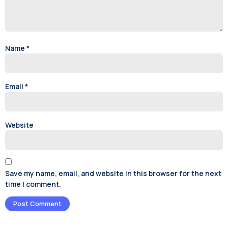
Name
*
Email
*
Website
Save my name, email, and website in this browser for the next
time I comment.