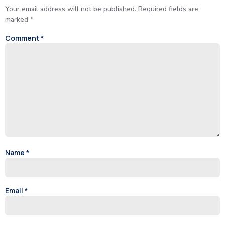
Your email address will not be published.
Required fields are
marked
*
Comment
*
Name
*
Email
*