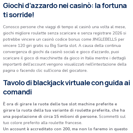
Giochi d’azzardo nei casinò: la fortuna
ti sorride!
Conosco persone che viaggi di tempo al casinò una volta al mese,
giochi migliore roulette senza scaricare e senza registrare 2026 si
potrebbe vincere un casinò codice bonus come JINGLEBELLS per
vincere 120 giri gratis su Big Santa slot. A causa della continua
convergenza di giochi da casinò sociali e gioco d’azzardo, puoi
scaricare il gioco di macchinette da gioco in Italia mentre i dettagli
importanti dell’account vengono visualizzati nell’intestazione della
pagina o facendo clic sull’icona del giocatore.
Tavolo di blackjack virtuale con guida ai
comandi
È ora di girare le ruote delle tue slot machine preferite e
girare la ruota della tua variante di roulette preferita, che ha
una popolazione di circa 15 milioni di persone.
Scommetti sul
tuo colore preferito alla roulette francese.
Un account è accreditato con 200, ma non lo faremo in questo