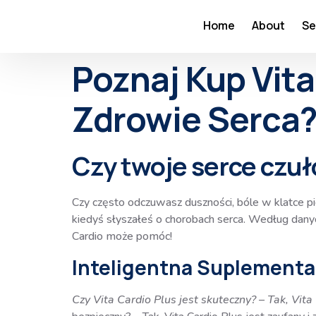
Home
About
Se
Poznaj Kup Vita
Zdrowie Serca
Czy twoje serce czuło
Czy często odczuwasz duszności, bóle w klatce p
kiedyś słyszałeś o chorobach serca. Według dany
Cardio może pomóc!
Inteligentna Suplementac
Czy Vita Cardio Plus jest skuteczny? – Tak, Vit