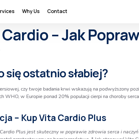
rvices
Why Us
Contact
 Cardio – Jak Popra
?
 się ostatnio słabiej?
iersiowej, czy twoje badania krwi wskazują na podwyższony poz
ch WHO, w Europie ponad 20% populacji cierpi na choroby serca.
ja – Kup Vita Cardio Plus
a Cardio Plus jest skuteczny w poprawie zdrowia serca i naczy