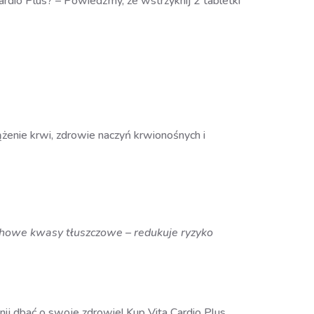
ardio Plus? – Powiedzmy, że wstrzyknij 2 tabletki
ążenie krwi, zdrowie naczyń krwionośnych i
howe kwasy tłuszczowe – redukuje ryzyko
znij dbać o swoje zdrowie! Kup Vita Cardio Plus