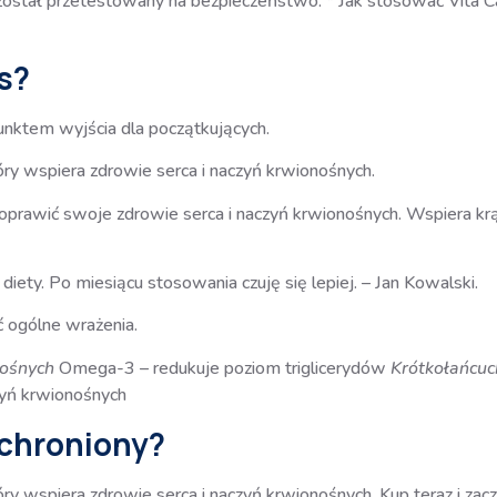
 i został przetestowany na bezpieczeństwo. * Jak stosować Vita C
us?
ktem wyjścia dla początkujących.
óry wspiera zdrowie serca i naczyń krwionośnych.
 poprawić swoje zdrowie serca i naczyń krwionośnych. Wspiera kr
iety. Po miesiącu stosowania czuję się lepiej. – Jan Kowalski.
 ogólne wrażenia.
nośnych
Omega-3 – redukuje poziom triglicerydów
Krótkołańcuc
zyń krwionośnych
 chroniony?
óry wspiera zdrowie serca i naczyń krwionośnych. Kup teraz i zac