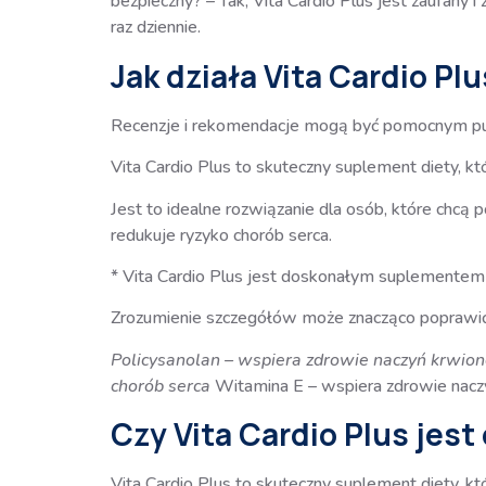
bezpieczny? – Tak, Vita Cardio Plus jest zaufany
raz dziennie.
Jak działa Vita Cardio Pl
Recenzje i rekomendacje mogą być pomocnym pun
Vita Cardio Plus to skuteczny suplement diety, kt
Jest to idealne rozwiązanie dla osób, które chcą
redukuje ryzyko chorób serca.
* Vita Cardio Plus jest doskonałym suplementem d
Zrozumienie szczegółów może znacząco poprawić
Policysanolan – wspiera zdrowie naczyń krwio
chorób serca
Witamina E – wspiera zdrowie nac
Czy Vita Cardio Plus jest
Vita Cardio Plus to skuteczny suplement diety, kt