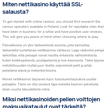
Miten nettikasino käyttää SSL-
salausta?
To get started with online casinos, you should first research the
various operators available in Finland. Look for reputable sites that
have been in business for a while and have positive user reviews.
This will give you peace of mind when choosing where to play.
Pelivalikoima on yksi tärkeimmistä asioista, joita kannattaa
tarkastella luotettavaa nettikasinoa valitessa. Laaja valikoima pelejä
tarkoittaa, että pelaajat voivat nauttia erilaisista vaihtoehdoista,
kuten kolikkopeleistä, pöytäpeleistä ja live-kasinoista. Tämä tarjoaa
mahdollisuuden löytää juuri itselle sopivimmat pelit ja pitää
pelielämä eläviä ja mielenkiintoisina.
Monet nettikasinot tarjoavat myös tutustumistarjouksia uusille
pelaajille. Tämä voi olla loistava tapa kokeilla kasinon palveluita
ilman suurta taloudellista riskiä.
Miksi nettikasinoiden pelien voittojen
maksuaikataulut ovat tärkeitä?