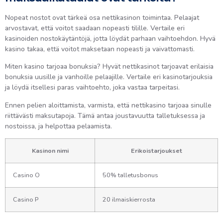
Nopeat nostot ovat tärkeä osa nettikasinon toimintaa. Pelaajat
arvostavat, että voitot saadaan nopeasti tilille. Vertaile eri
kasinoiden nostokäytäntöjä, jotta löydät parhaan vaihtoehdon. Hyvä
kasino takaa, että voitot maksetaan nopeasti ja vaivattomasti.
Miten kasino tarjoaa bonuksia? Hyvät nettikasinot tarjoavat erilaisia
bonuksia uusille ja vanhoille pelaajille. Vertaile eri kasinotarjouksia
ja löydä itsellesi paras vaihtoehto, joka vastaa tarpeitasi.
Ennen pelien aloittamista, varmista, että nettikasino tarjoaa sinulle
riittävästi maksutapoja. Tämä antaa joustavuutta talletuksessa ja
nostoissa, ja helpottaa pelaamista.
Kasinon nimi
Erikoistarjoukset
Casino O
50% talletusbonus
Casino P
20 ilmaiskierrosta