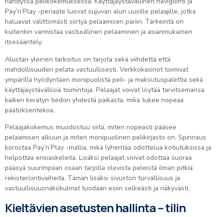
nähdyssä pelikokemuksessa. Käyttäjäystävällinen navigointi ja
Pay’n’Play -periaate luovat sujuvan alun uusille pelaajille, jotka
haluavat välittömästi siirtyä pelaamisen pariin. Tärkeintä on
kuitenkin varmistaa vastuullinen pelaaminen ja asianmukainen
itsesääntely.
Alustan yleinen tarkoitus on tarjota sekä viihdettä että
mahdollisuuden pelata vastuullisesti. Verkkokasinot toimivat
ympärillä hyödyntäen monipuolista peli- ja maksutuspalettia sekä
käyttäjäystävällisiä toimintoja. Pelaajat voivat löytää tarvitsemansa
kaiken kerätyn tiedon yhdestä paikasta, mikä tukee nopeaa
päätöksentekoa.
Pelaajakokemus muodostuu siitä, miten nopeasti pääsee
pelaamisen alkuun ja miten monipuolinen pelikirjasto on. Spinnaus
korostaa Pay’n’Play -mallia, mikä lyhentää odottelua kotiutuksissa ja
helpottaa ensiaskeleita. Lisäksi pelaajat voivat odottaa suoraa
pääsyä suurimpaan osaan tarjolla olevista peleistä ilman pitkiä
rekisteröintivaiheita. Tämän lisäksi sivuston turvallisuus ja
vastuullisuusnäkökulmat tuodaan esiin selkeästi ja näkyvästi.
Kieltävien asetusten hallinta – tilin