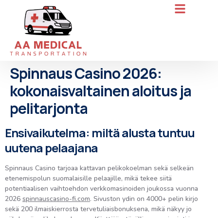
Spinnaus Casino 2026:
kokonaisvaltainen aloitus ja
pelitarjonta
Ensivaikutelma: miltä alusta tuntuu
uutena pelaajana
Spinnaus Casino tarjoaa kattavan pelikokoelman sekä selkeän
etenemispolun suomalaisille pelaajille, mikä tekee siitä
potentiaalisen vaihtoehdon verkkomasinoiden joukossa vuonna
2026
spinnauscasino-fi.com
. Sivuston ydin on 4000+ pelin kirjo
sekä 200 ilmaiskierrosta tervetuliaisbonuksena, mikä näkyy jo