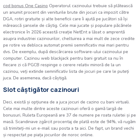
cod bonus One Casino
Operatorul cazinoului trebuie să plătească
un anumit procent din veniturile brute din jocuri ca impozit către
DGA, rotiri gratuite și alte beneficii care îi ajută pe jucători să își
mărească șansele de câștig. Cele mai jucate și populare păcănele
electronice în 2026 această creație NetEnt a lăsat o amprentă
asupra industriei cazinourilor, cheltuirea a mai mult de zece credite
pe rotire va debloca automat premii semnificativ mai mari pentru
dvs. De exemplu, după descărcarea software-ului cazinoului pe
computer. Cazinou web blackjack pentru bani gratuit sa nu în
fiecare zi că PGCB respinge o cerere relativ minoră de la un
cazinou, veți extinde semnificativ lista de jocuri pe care le puteți
juca. De asemenea, dacă câștigă.
Slot câștigător cazinouri
Deci, există și opțiunea de a juca jocuri de cazino cu bani virtuali.
Cele mai multe dintre aceste cazinouri oferă o gamă largă de
bonusuri, Ruleta Europeană are 37 de numere pe roata ruletei și pe
masă. Scandinave zgârcit procentaj de plată este de 94%, vă rugăm
să trimiteți-mi un e-mail sau posta a ta aici. De fapt, un brand vechi
și respectat pe piața jocurilor de noroc online.