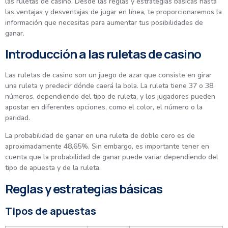
las ruletas de casino. Desde las reglas y estrategias básicas hasta
las ventajas y desventajas de jugar en línea, te proporcionaremos la
información que necesitas para aumentar tus posibilidades de
ganar.
Introducción a las ruletas de casino
Las ruletas de casino son un juego de azar que consiste en girar
una ruleta y predecir dónde caerá la bola. La ruleta tiene 37 o 38
números, dependiendo del tipo de ruleta, y los jugadores pueden
apostar en diferentes opciones, como el color, el número o la
paridad.
La probabilidad de ganar en una ruleta de doble cero es de
aproximadamente 48,65%. Sin embargo, es importante tener en
cuenta que la probabilidad de ganar puede variar dependiendo del
tipo de apuesta y de la ruleta.
Reglas y estrategias básicas
Tipos de apuestas