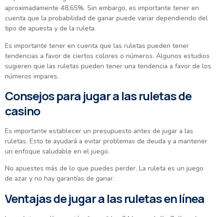
aproximadamente 48,65%. Sin embargo, es importante tener en
cuenta que la probabilidad de ganar puede variar dependiendo del
tipo de apuesta y de la ruleta.
Es importante tener en cuenta que las ruletas pueden tener
tendencias a favor de ciertos colores o números. Algunos estudios
sugieren que las ruletas pueden tener una tendencia a favor de los
números impares.
Consejos para jugar a las ruletas de
casino
Es importante establecer un presupuesto antes de jugar a las
ruletas. Esto te ayudará a evitar problemas de deuda y a mantener
un enfoque saludable en el juego.
No apuestes más de lo que puedes perder. La ruleta es un juego
de azar y no hay garantías de ganar.
Ventajas de jugar a las ruletas en línea