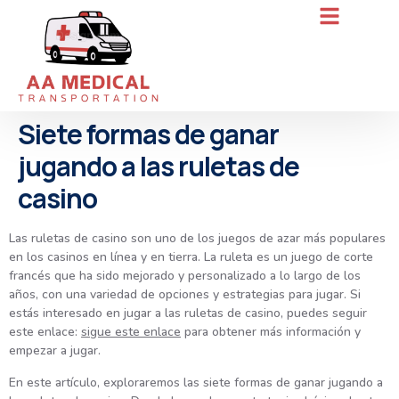
Siete formas de ganar
jugando a las ruletas de
casino
Las ruletas de casino son uno de los juegos de azar más populares
en los casinos en línea y en tierra. La ruleta es un juego de corte
francés que ha sido mejorado y personalizado a lo largo de los
años, con una variedad de opciones y estrategias para jugar. Si
estás interesado en jugar a las ruletas de casino, puedes seguir
este enlace:
sigue este enlace
para obtener más información y
empezar a jugar.
En este artículo, exploraremos las siete formas de ganar jugando a