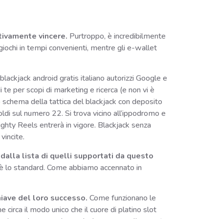
ttivamente vincere.
Purtroppo, è incredibilmente
giochi in tempi convenienti, mentre gli e-wallet
blackjack android gratis italiano autorizzi Google e
te per scopi di marketing e ricerca (e non vi è
lo schema della tattica del blackjack con deposito
ldi sul numero 22. Si trova vicino all’ippodromo e
hty Reels entrerà in vigore. Blackjack senza
vincite.
dalla lista di quelli supportati da questo
X è lo standard. Come abbiamo accennato in
chiave del loro successo.
Come funzionano le
circa il modo unico che il cuore di platino slot