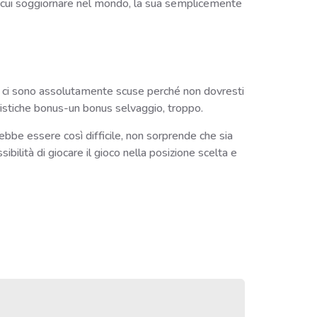
i in cui soggiornare nel mondo, la sua semplicemente
ci sono assolutamente scuse perché non dovresti
teristiche bonus-un bonus selvaggio, troppo.
bbe essere così difficile, non sorprende che sia
ibilità di giocare il gioco nella posizione scelta e