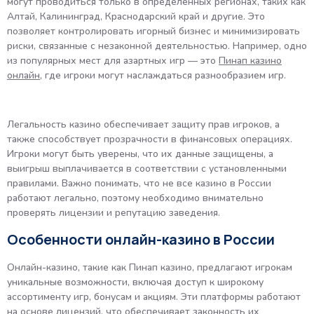
могут проводиться только в определенных регионах, таких как
Алтай, Калининград, Краснодарский край и другие. Это
позволяет контролировать игорный бизнес и минимизировать
риски, связанные с незаконной деятельностью. Например, одно
из популярных мест для азартных игр — это
Пинап казино
онлайн
, где игроки могут наслаждаться разнообразием игр.
Легальность казино обеспечивает защиту прав игроков, а
также способствует прозрачности в финансовых операциях.
Игроки могут быть уверены, что их данные защищены, а
выигрыш выплачивается в соответствии с установленными
правилами. Важно понимать, что не все казино в России
работают легально, поэтому необходимо внимательно
проверять лицензии и репутацию заведения.
Особенности онлайн-казино в России
Онлайн-казино, такие как Пинап казино, предлагают игрокам
уникальные возможности, включая доступ к широкому
ассортименту игр, бонусам и акциям. Эти платформы работают
на основе лицензий, что обеспечивает законность их