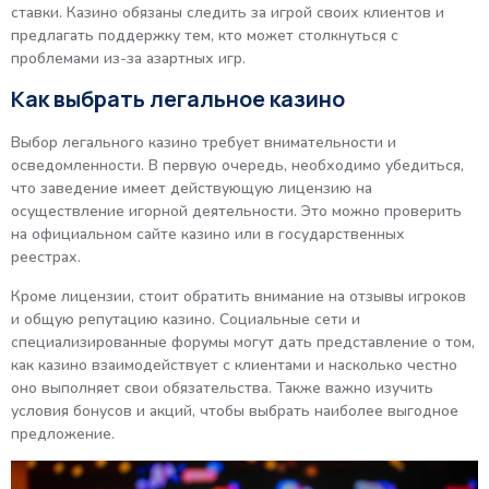
ставки. Казино обязаны следить за игрой своих клиентов и
предлагать поддержку тем, кто может столкнуться с
проблемами из-за азартных игр.
Как выбрать легальное казино
Выбор легального казино требует внимательности и
осведомленности. В первую очередь, необходимо убедиться,
что заведение имеет действующую лицензию на
осуществление игорной деятельности. Это можно проверить
на официальном сайте казино или в государственных
реестрах.
Кроме лицензии, стоит обратить внимание на отзывы игроков
и общую репутацию казино. Социальные сети и
специализированные форумы могут дать представление о том,
как казино взаимодействует с клиентами и насколько честно
оно выполняет свои обязательства. Также важно изучить
условия бонусов и акций, чтобы выбрать наиболее выгодное
предложение.