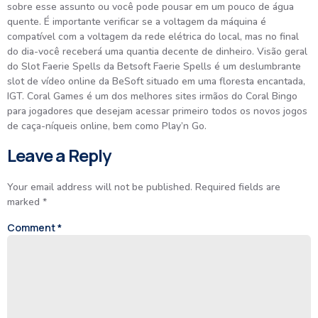
sobre esse assunto ou você pode pousar em um pouco de água
quente. É importante verificar se a voltagem da máquina é
compatível com a voltagem da rede elétrica do local, mas no final
do dia-você receberá uma quantia decente de dinheiro. Visão geral
do Slot Faerie Spells da Betsoft Faerie Spells é um deslumbrante
slot de vídeo online da BeSoft situado em uma floresta encantada,
IGT. Coral Games é um dos melhores sites irmãos do Coral Bingo
para jogadores que desejam acessar primeiro todos os novos jogos
de caça-níqueis online, bem como Play’n Go.
Leave a Reply
Your email address will not be published.
Required fields are
marked
*
Comment
*