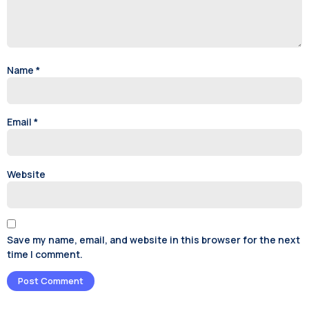
Name
*
Email
*
Website
Save my name, email, and website in this browser for the next
time I comment.