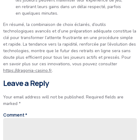
les joueurs peuvent maximiser leur expérience de jeu,
en retirant leurs gains dans un délai respecté, parfois
en quelques minutes.
En résumé, la combinaison de choix éclairés, d’outils
technologiques avancés et d’une préparation adéquate constitue la
clé pour transformer l’attente frustrante en une procédure simple
et rapide. La tendance vers la rapidité, renforcée par l’évolution des
technologies, montre que le futur des retraits en ligne sera sans
doute plus efficient pour tous les joueurs actifs et pressés. Pour
en savoir plus sur ces innovations, vous pouvez consulter
https://dragonia-casino.fr
.
Leave a Reply
Your email address will not be published.
Required fields are
marked
*
Comment
*