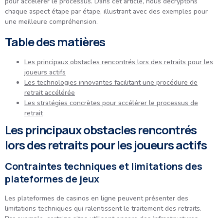
pour accélérer le processus. Dans cet article, nous décryptons
chaque aspect étape par étape, illustrant avec des exemples pour
une meilleure compréhension.
Table des matières
Les principaux obstacles rencontrés lors des retraits pour les
joueurs actifs
Les technologies innovantes facilitant une procédure de
retrait accélérée
Les stratégies concrètes pour accélérer le processus de
retrait
Les principaux obstacles rencontrés
lors des retraits pour les joueurs actifs
Contraintes techniques et limitations des
plateformes de jeux
Les plateformes de casinos en ligne peuvent présenter des
limitations techniques qui ralentissent le traitement des retraits.