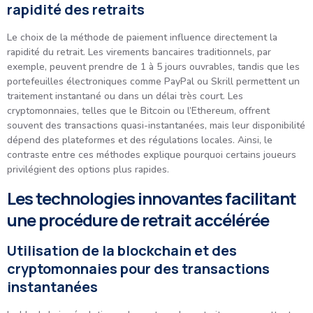
rapidité des retraits
Le choix de la méthode de paiement influence directement la
rapidité du retrait. Les virements bancaires traditionnels, par
exemple, peuvent prendre de 1 à 5 jours ouvrables, tandis que les
portefeuilles électroniques comme PayPal ou Skrill permettent un
traitement instantané ou dans un délai très court. Les
cryptomonnaies, telles que le Bitcoin ou l’Ethereum, offrent
souvent des transactions quasi-instantanées, mais leur disponibilité
dépend des plateformes et des régulations locales. Ainsi, le
contraste entre ces méthodes explique pourquoi certains joueurs
privilégient des options plus rapides.
Les technologies innovantes facilitant
une procédure de retrait accélérée
Utilisation de la blockchain et des
cryptomonnaies pour des transactions
instantanées