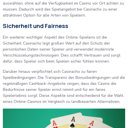
auswählen, ohne auf die Verfügbarkeit im Casino vor Ort achten zu
müssen. Dadurch wird das Spielangebot bei Casinacho zu einer
attraktiven Option für alle Arten von Spielern.
Sicherheit und Fairness
Ein weiterer wichtiger Aspekt des Online-Spielens ist die
Sicherheit. Casinacho legt großen Wert auf den Schutz der
persönlichen Daten seiner Spieler und verwendet modernste
Verschlüsselungstechnologien. Dies schafft Vertrauen und sorgt
dafür, dass Spieler sich beim Spielen sicher fühlen können.
Darüber hinaus verpflichtet sich Casinacho zu fairen
Spielbedingungen. Die Transparenz der Bonusbedingungen und die
regelmäßigen Cashback-Angebote zeigen, dass das Casino die
Bedürfnisse seiner Spieler ernst nimmt und für ein faires
Spielerlebnis sorgt. Diese Aspekte sind entscheidend für die Wahl
eines Online-Casinos im Vergleich zu landbasierten Alternativen.