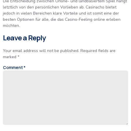
Die Entscheidung zwischen Online- und landbasiertem Spiel hängt
letztlich von den persönlichen Vorlieben ab. Casinacho bietet
jedoch in vielen Bereichen klare Vorteile und ist somit eine der
besten Optionen für alle, die das Casino-Feeling online erleben
möchten.
Leave a Reply
Your email address will not be published.
Required fields are
marked
*
Comment
*