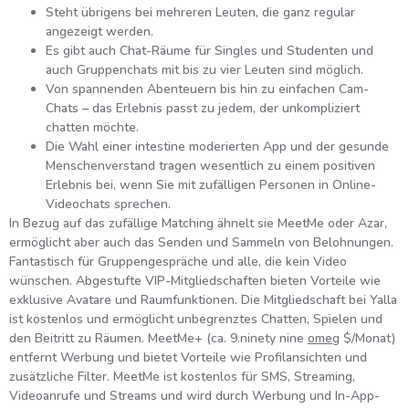
Steht übrigens bei mehreren Leuten, die ganz regular
angezeigt werden.
Es gibt auch Chat-Räume für Singles und Studenten und
auch Gruppenchats mit bis zu vier Leuten sind möglich.
Von spannenden Abenteuern bis hin zu einfachen Cam-
Chats – das Erlebnis passt zu jedem, der unkompliziert
chatten möchte.
Die Wahl einer intestine moderierten App und der gesunde
Menschenverstand tragen wesentlich zu einem positiven
Erlebnis bei, wenn Sie mit zufälligen Personen in Online-
Videochats sprechen.
In Bezug auf das zufällige Matching ähnelt sie MeetMe oder Azar,
ermöglicht aber auch das Senden und Sammeln von Belohnungen.
Fantastisch für Gruppengespräche und alle, die kein Video
wünschen. Abgestufte VIP-Mitgliedschaften bieten Vorteile wie
exklusive Avatare und Raumfunktionen. Die Mitgliedschaft bei Yalla
ist kostenlos und ermöglicht unbegrenztes Chatten, Spielen und
den Beitritt zu Räumen. MeetMe+ (ca. 9.ninety nine
omeg
$/Monat)
entfernt Werbung und bietet Vorteile wie Profilansichten und
zusätzliche Filter. MeetMe ist kostenlos für SMS, Streaming,
Videoanrufe und Streams und wird durch Werbung und In-App-