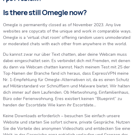
Is there still Omegle now?
Omegle is permanently closed as of November 2023. Any live
websites are copycats of the unique and work in comparable ways.
Omegle is a 'virtual chat room' offering random users unmoderated
or moderated chats with each other from anywhere in the world.
Du kannst zwar nur über Text chatten, aber deine Webcam muss
dabei eingeschaltet sein. Es verbindet dich mit Fremden, mit denen
du dann via Webcam chatten kannst. Nach meinem Test mit 25 der
Top-Namen der Branche fand ich heraus, dass ExpressVPN meine
Nr. 1-Empfehlung für Omegle-Alternativen ist, da es einen Schutz
auf Militärstandard vor Schnüfflern und Malware bietet. Wir halten
dich immer auf dem Laufenden. Ob Mietwohnung, Einfamilienhaus,
Büro oder Ferienwohnung. Eres existiert keinen “Blueprint“ zu
handen der Escortdate Wie kann ihr Escortdate…
Keine Downloads erforderlich – besuchen Sie einfach unsere
Website und starten Sie sofort sichere, private Gespräche. Nutzen
Sie die Vorteile des anonymen Videochats und entdecken Sie eine
Welt, in der Gespräche ganz natürlich verlaufen und Grenzen der