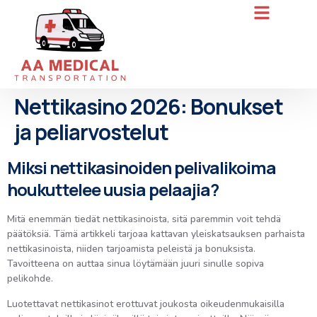
Nettikasino 2026: Bonukset
ja peliarvostelut
Miksi nettikasinoiden pelivalikoima
houkuttelee uusia pelaajia?
Mitä enemmän tiedät nettikasinoista, sitä paremmin voit tehdä
päätöksiä. Tämä artikkeli tarjoaa kattavan yleiskatsauksen parhaista
nettikasinoista, niiden tarjoamista peleistä ja bonuksista.
Tavoitteena on auttaa sinua löytämään juuri sinulle sopiva
pelikohde.
Luotettavat nettikasinot erottuvat joukosta oikeudenmukaisilla