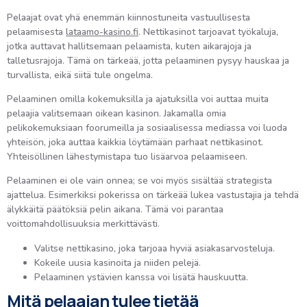
Pelaajat ovat yhä enemmän kiinnostuneita vastuullisesta
pelaamisesta
lataamo-kasino.fi
. Nettikasinot tarjoavat työkaluja,
jotka auttavat hallitsemaan pelaamista, kuten aikarajoja ja
talletusrajoja. Tämä on tärkeää, jotta pelaaminen pysyy hauskaa ja
turvallista, eikä siitä tule ongelma.
Pelaaminen omilla kokemuksilla ja ajatuksilla voi auttaa muita
pelaajia valitsemaan oikean kasinon. Jakamalla omia
pelikokemuksiaan foorumeilla ja sosiaalisessa mediassa voi luoda
yhteisön, joka auttaa kaikkia löytämään parhaat nettikasinot.
Yhteisöllinen lähestymistapa tuo lisäarvoa pelaamiseen.
Pelaaminen ei ole vain onnea; se voi myös sisältää strategista
ajattelua. Esimerkiksi pokerissa on tärkeää lukea vastustajia ja tehdä
älykkäitä päätöksiä pelin aikana. Tämä voi parantaa
voittomahdollisuuksia merkittävästi.
Valitse nettikasino, joka tarjoaa hyviä asiakasarvosteluja.
Kokeile uusia kasinoita ja niiden pelejä.
Pelaaminen ystävien kanssa voi lisätä hauskuutta.
Mitä pelaajan tulee tietää