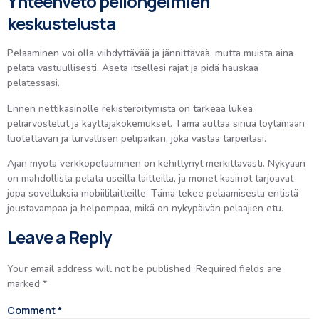
Yhteenveto peliongelmien
keskustelusta
Pelaaminen voi olla viihdyttävää ja jännittävää, mutta muista aina
pelata vastuullisesti. Aseta itsellesi rajat ja pidä hauskaa
pelatessasi.
Ennen nettikasinolle rekisteröitymistä on tärkeää lukea
peliarvostelut ja käyttäjäkokemukset. Tämä auttaa sinua löytämään
luotettavan ja turvallisen pelipaikan, joka vastaa tarpeitasi.
Ajan myötä verkkopelaaminen on kehittynyt merkittävästi. Nykyään
on mahdollista pelata useilla laitteilla, ja monet kasinot tarjoavat
jopa sovelluksia mobiililaitteille. Tämä tekee pelaamisesta entistä
joustavampaa ja helpompaa, mikä on nykypäivän pelaajien etu.
Leave a Reply
Your email address will not be published.
Required fields are
marked
*
Comment
*