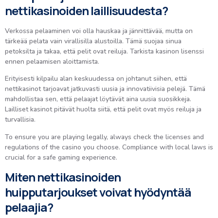
nettikasinoiden laillisuudesta?
Verkossa pelaaminen voi olla hauskaa ja jännittävää, mutta on
tärkeää pelata vain virallisilla alustoilla. Tämä suojaa sinua
petoksilta ja takaa, että pelit ovat reiluja. Tarkista kasinon lisenssi
ennen pelaamisen aloittamista.
Erityisesti kilpailu alan keskuudessa on johtanut siihen, että
nettikasinot tarjoavat jatkuvasti uusia ja innovatiivisia pelejä. Tämä
mahdollistaa sen, että pelaajat löytävät aina uusia suosikkeja.
Lailliset kasinot pitävät huolta siitä, että pelit ovat myös reiluja ja
turvallisia.
To ensure you are playing legally, always check the licenses and
regulations of the casino you choose. Compliance with local laws is
crucial for a safe gaming experience.
Miten nettikasinoiden
huipputarjoukset voivat hyödyntää
pelaajia?