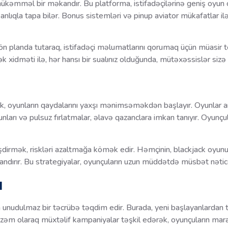
kəmməl bir məkandır. Bu platforma, istifadəçilərinə geniş oyun çe
nlıqla tapa bilər. Bonus sistemləri və pinup aviator mükafatlar ilə,
ön planda tutaraq, istifadəçi məlumatlarını qorumaq üçün müasir te
k xidməti ilə, hər hansı bir sualınız olduğunda, mütəxəssislər siz
 oyunların qaydalarını yaxşı mənimsəməkdən başlayır. Oyunlar ar
nları və pulsuz fırlatmalar, əlavə qazanclara imkan tanıyır. Oyunçul
ləşdirmək, riskləri azaltmağa kömək edir. Həmçinin, blackjack oyun
zandırır. Bu strategiyalar, oyunçuların uzun müddətdə müsbət nət
ı
a unudulmaz bir təcrübə təqdim edir. Burada, yeni başlayanlardan 
əm olaraq müxtəlif kampaniyalar təşkil edərək, oyunçuların marağın