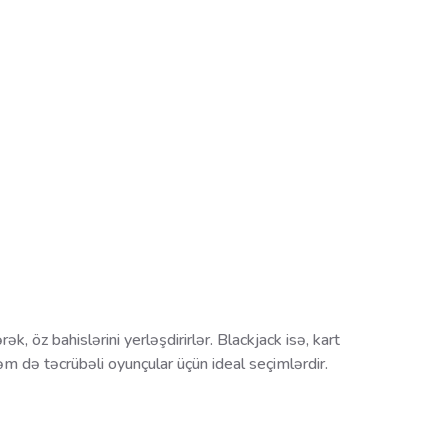
k, öz bahislərini yerləşdirirlər. Blackjack isə, kart
m də təcrübəli oyunçular üçün ideal seçimlərdir.