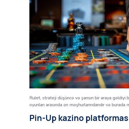
Rulet, strateji düşüncə və şansın bir araya gəldiyi b
oyunları arasında ən məşhurlarındandır və burada 
Pin-Up kazino platformas