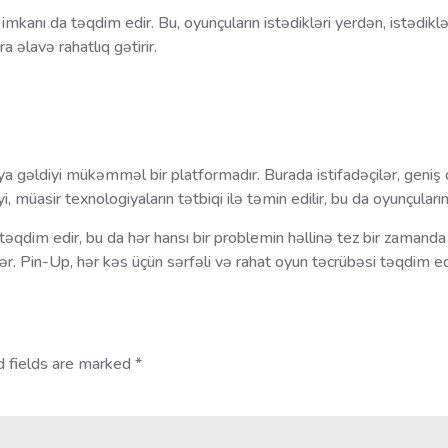
kanı da təqdim edir. Bu, oyunçuların istədikləri yerdən, istədiklə
ra əlavə rahatlıq gətirir.
aya gəldiyi mükəmməl bir platformadır. Burada istifadəçilər, geniş
, müasir texnologiyaların tətbiqi ilə təmin edilir, bu da oyunçuların ra
əqdim edir, bu da hər hansı bir problemin həllinə tez bir zamanda
rlər. Pin-Up, hər kəs üçün sərfəli və rahat oyun təcrübəsi təqdim ed
d fields are marked
*