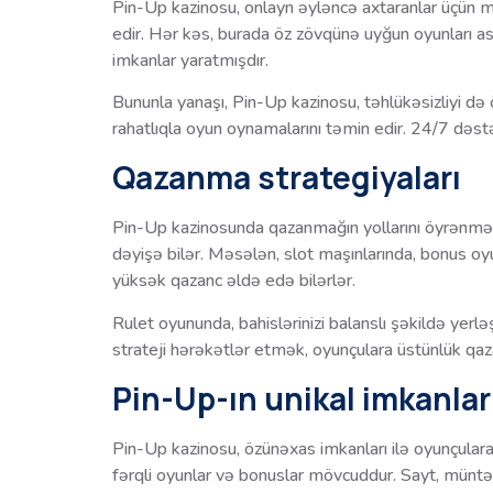
Pin-Up kazinosu, onlayn əyləncə axtaranlar üçün mü
edir. Hər kəs, burada öz zövqünə uyğun oyunları asa
imkanlar yaratmışdır.
Bununla yanaşı, Pin-Up kazinosu, təhlükəsizliyi də 
rahatlıqla oyun oynamalarını təmin edir. 24/7 dəstə
Qazanma strategiyaları
Pin-Up kazinosunda qazanmağın yollarını öyrənmək,
dəyişə bilər. Məsələn, slot maşınlarında, bonus oyu
yüksək qazanc əldə edə bilərlər.
Rulet oyununda, bahislərinizi balanslı şəkildə yer
strateji hərəkətlər etmək, oyunçulara üstünlük qa
Pin-Up-ın unikal imkanlar
Pin-Up kazinosu, özünəxas imkanları ilə oyunçular
fərqli oyunlar və bonuslar mövcuddur. Sayt, müntəz