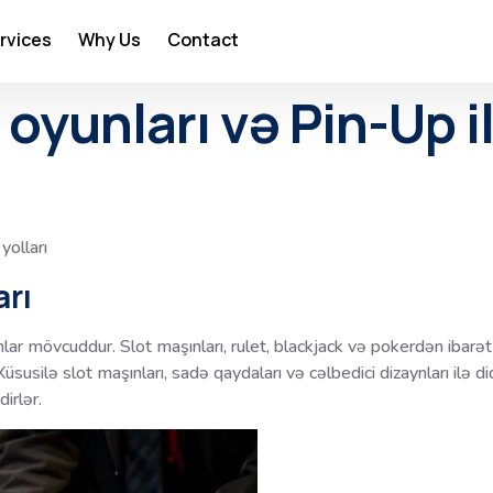
rvices
Why Us
Contact
 oyunları və Pin-Up 
yolları
arı
yunlar mövcuddur. Slot maşınları, rulet, blackjack və pokerdən iba
üsusilə slot maşınları, sadə qaydaları və cəlbedici dizaynları ilə d
irlər.