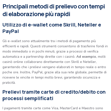
Principali metodi di prelievo con tempi
di elaborazione più rapidi
Utilizzo di e-wallet come Skrill, Neteller e
PayPal
Gli e-wallet sono attualmente tra i metodi di pagamento più
efficienti e rapidi. Questi strumenti consentono di trasferire fondi in
modo immediato o in pochi minuti, grazie a processi di verifica
automatica e a partnership dirette con i casinò.
Ad esempio
, molti
casinò online collaborano direttamente con Skrill e Neteller,
garantendo che i prelievi vengano elaborati in tempo reale o entro
poche ore. Inoltre, PayPal, grazie alla sua rete globale, permette di
ricevere le vincite in tempi molto brevi, garantendo sicurezza e
praticità.
Prelievi tramite carte di credito/debito con
processi semplificati
I pagamenti tramite carte come Visa, MasterCard e Maestro sono