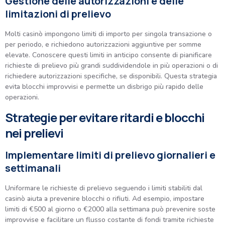
Gestione delle autorizzazioni e delle
limitazioni di prelievo
Molti casinò impongono limiti di importo per singola transazione o
per periodo, e richiedono autorizzazioni aggiuntive per somme
elevate. Conoscere questi limiti in anticipo consente di pianificare
richieste di prelievo più grandi suddividendole in più operazioni o di
richiedere autorizzazioni specifiche, se disponibili. Questa strategia
evita blocchi improvvisi e permette un disbrigo più rapido delle
operazioni.
Strategie per evitare ritardi e blocchi
nei prelievi
Implementare limiti di prelievo giornalieri e
settimanali
Uniformare le richieste di prelievo seguendo i limiti stabiliti dal
casinò aiuta a prevenire blocchi o rifiuti. Ad esempio, impostare
limiti di €500 al giorno o €2000 alla settimana può prevenire soste
improvvise e facilitare un flusso costante di fondi tramite richieste