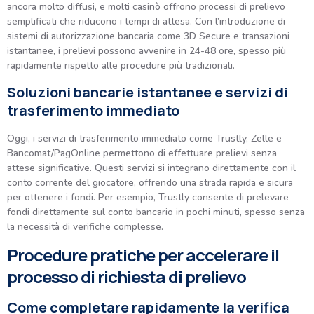
ancora molto diffusi, e molti casinò offrono processi di prelievo
semplificati che riducono i tempi di attesa. Con l’introduzione di
sistemi di autorizzazione bancaria come 3D Secure e transazioni
istantanee, i prelievi possono avvenire in 24-48 ore, spesso più
rapidamente rispetto alle procedure più tradizionali.
Soluzioni bancarie istantanee e servizi di
trasferimento immediato
Oggi, i servizi di trasferimento immediato come Trustly, Zelle e
Bancomat/PagOnline permettono di effettuare prelievi senza
attese significative. Questi servizi si integrano direttamente con il
conto corrente del giocatore, offrendo una strada rapida e sicura
per ottenere i fondi. Per esempio, Trustly consente di prelevare
fondi direttamente sul conto bancario in pochi minuti, spesso senza
la necessità di verifiche complesse.
Procedure pratiche per accelerare il
processo di richiesta di prelievo
Come completare rapidamente la verifica