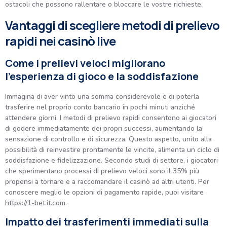
ostacoli che possono rallentare o bloccare le vostre richieste.
Vantaggi di scegliere metodi di prelievo
rapidi nei casinò live
Come i prelievi veloci migliorano
l’esperienza di gioco e la soddisfazione
Immagina di aver vinto una somma considerevole e di poterla
trasferire nel proprio conto bancario in pochi minuti anziché
attendere giorni. I metodi di prelievo rapidi consentono ai giocatori
di godere immediatamente dei propri successi, aumentando la
sensazione di controllo e di sicurezza. Questo aspetto, unito alla
possibilità di reinvestire prontamente le vincite, alimenta un ciclo di
soddisfazione e fidelizzazione. Secondo studi di settore, i giocatori
che sperimentano processi di prelievo veloci sono il 35% più
propensi a tornare e a raccomandare il casinò ad altri utenti. Per
conoscere meglio le opzioni di pagamento rapide, puoi visitare
https://1-bet.it.com
.
Impatto dei trasferimenti immediati sulla