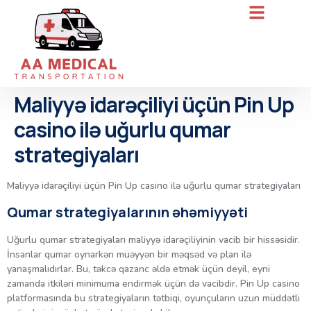
Maliyyə idarəçiliyi üçün Pin Up
casino ilə uğurlu qumar
strategiyaları
Maliyyə idarəçiliyi üçün Pin Up casino ilə uğurlu qumar strategiyaları
Qumar strategiyalarının əhəmiyyəti
Uğurlu qumar strategiyaları maliyyə idarəçiliyinin vacib bir hissəsidir.
İnsanlar qumar oynarkən müəyyən bir məqsəd və plan ilə
yanaşmalıdırlar. Bu, təkcə qazanc əldə etmək üçün deyil, eyni
zamanda itkiləri minimuma endirmək üçün də vacibdir. Pin Up casino
platformasında bu strategiyaların tətbiqi, oyunçuların uzun müddətli