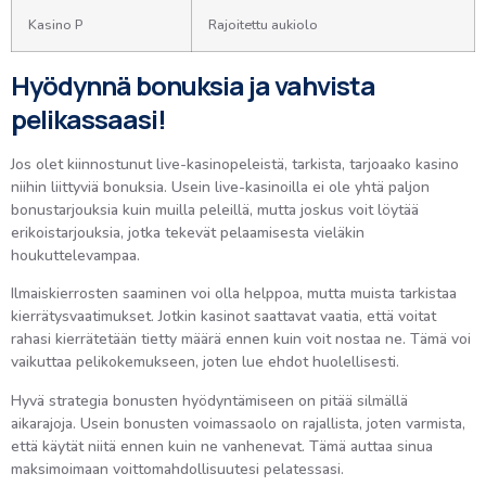
Kasino P
Rajoitettu aukiolo
Hyödynnä bonuksia ja vahvista
pelikassaasi!
Jos olet kiinnostunut live-kasinopeleistä, tarkista, tarjoaako kasino
niihin liittyviä bonuksia. Usein live-kasinoilla ei ole yhtä paljon
bonustarjouksia kuin muilla peleillä, mutta joskus voit löytää
erikoistarjouksia, jotka tekevät pelaamisesta vieläkin
houkuttelevampaa.
Ilmaiskierrosten saaminen voi olla helppoa, mutta muista tarkistaa
kierrätysvaatimukset. Jotkin kasinot saattavat vaatia, että voitat
rahasi kierrätetään tietty määrä ennen kuin voit nostaa ne. Tämä voi
vaikuttaa pelikokemukseen, joten lue ehdot huolellisesti.
Hyvä strategia bonusten hyödyntämiseen on pitää silmällä
aikarajoja. Usein bonusten voimassaolo on rajallista, joten varmista,
että käytät niitä ennen kuin ne vanhenevat. Tämä auttaa sinua
maksimoimaan voittomahdollisuutesi pelatessasi.