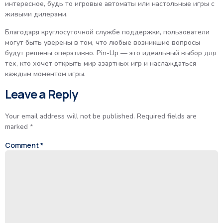
интересное, будь то игровые автоматы или настольные игры с
живыми дилерами.
Благодаря круглосуточной службе поддержки, пользователи
могут быть уверены в том, что любые возникшие вопросы
будут решены оперативно. Pin-Up — это идеальный выбор для
тех, кто хочет открыть мир азартных игр и наслаждаться
каждым моментом игры.
Leave a Reply
Your email address will not be published.
Required fields are
marked
*
Comment
*