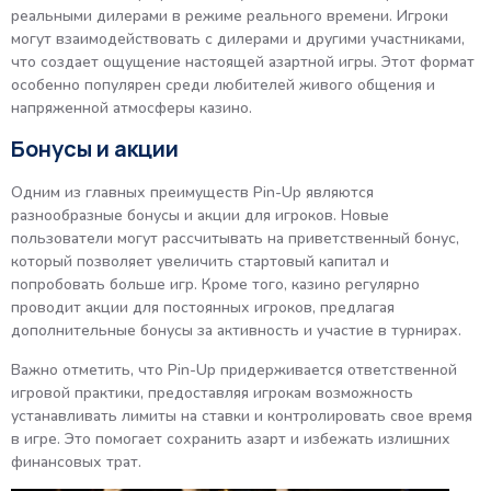
реальными дилерами в режиме реального времени. Игроки
могут взаимодействовать с дилерами и другими участниками,
что создает ощущение настоящей азартной игры. Этот формат
особенно популярен среди любителей живого общения и
напряженной атмосферы казино.
Бонусы и акции
Одним из главных преимуществ Pin-Up являются
разнообразные бонусы и акции для игроков. Новые
пользователи могут рассчитывать на приветственный бонус,
который позволяет увеличить стартовый капитал и
попробовать больше игр. Кроме того, казино регулярно
проводит акции для постоянных игроков, предлагая
дополнительные бонусы за активность и участие в турнирах.
Важно отметить, что Pin-Up придерживается ответственной
игровой практики, предоставляя игрокам возможность
устанавливать лимиты на ставки и контролировать свое время
в игре. Это помогает сохранить азарт и избежать излишних
финансовых трат.