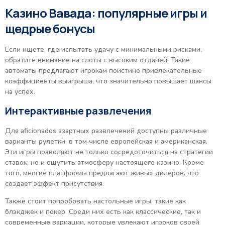
Казино Вавада: популярные игры и
щедрые бонусы
Если ищете, где испытать удачу с минимальными рисками,
обратите внимание на слоты с высоким отдачей. Такие
автоматы предлагают игрокам поистине привлекательные
коэффициенты выигрыша, что значительно повышает шансы
на успех.
Интерактивные развлечения
Для aficionados азартных развлечений доступны различные
варианты рулетки, в том числе европейская и американская.
Эти игры позволяют не только сосредоточиться на стратегии
ставок, но и ощутить атмосферу настоящего казино. Кроме
того, многие платформы предлагают живых дилеров, что
создает эффект присутствия.
Также стоит попробовать настольные игры, такие как
блэкджек и покер. Среди них есть как классические, так и
современные вариации, которые увлекают игроков своей