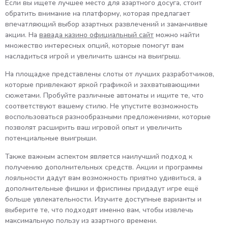
Если вы ищете лучшее место для азартного досуга, стоит
обратить внимание на платформу, которая предлагает
впечатляющий выбор азартных развлечений и заманчивые
акции. На
вавада казино официальный сайт
можно найти
множество интересных опций, которые помогут вам
насладиться игрой и увеличить шансы на выигрыш.
На площадке представлены слоты от лучших разработчиков,
которые привлекают яркой графикой и захватывающими
сюжетами. Пробуйте различные автоматы и ищите те, что
соответствуют вашему стилю. Не упустите возможность
воспользоваться разнообразными предложениями, которые
позволят расширить ваш игровой опыт и увеличить
потенциальные выигрыши.
Также важным аспектом является наилучший подход к
получению дополнительных средств. Акции и программы
лояльности дадут вам возможность приятно удивиться, а
дополнительные фишки и фриспины придадут игре ещё
больше увлекательности. Изучите доступные варианты и
выберите те, что подходят именно вам, чтобы извлечь
максимальную пользу из азартного времени.