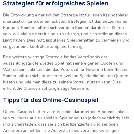
Strategien für erfolgreiches Spielen
Die Entwicklung einer soliden Strategie ist für jeden Kasinospieler
unerlässlich. Eine der einfachsten Strategien ist das Setzen eines
Budgets. Spieler sollten sich vor dem Spielen darüber im Klaren
sein, wie viel sie bereit sind zu verlieren, und sich strikt an dieses
Limit halten. Dies hilft, impulsives Spielverhalten zu vermeiden und
sorgt für eine kontrollierte Spielerfahrung.
Eine weitere wichtige Strategie ist das Verständnis der
Auszahlungsquoten. Jedes Spiel hat seine eigenen Quoten und
Wahrscheinlichkeiten, die das Potenzial für Gewinne beeinflussen.
Spieler sollten sich informieren, welche Spiele die besten Quoten
bieten und wie man diese zu seinem Vorteil nutzen kann. Dies
erhöht die Chancen auf langfristige Gewinne.
Tipps für das Online-Casinospiel
Online-Casinos bieten viele Vorteile, darunter die Bequemlichkeit,
von zu Hause aus zu spielen. Spieler sollten jedoch vorsichtig sein
und sicherstellen, dass sie sich bei lizenzierten und seriösen
Anbietern anmelden. Die Auswahl eines vertrauenswürdigen