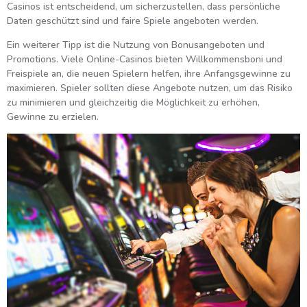
Casinos ist entscheidend, um sicherzustellen, dass persönliche
Daten geschützt sind und faire Spiele angeboten werden.
Ein weiterer Tipp ist die Nutzung von Bonusangeboten und
Promotions. Viele Online-Casinos bieten Willkommensboni und
Freispiele an, die neuen Spielern helfen, ihre Anfangsgewinne zu
maximieren. Spieler sollten diese Angebote nutzen, um das Risiko
zu minimieren und gleichzeitig die Möglichkeit zu erhöhen,
Gewinne zu erzielen.