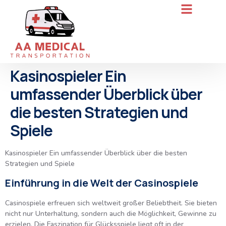
Kasinospieler Ein
umfassender Überblick über
die besten Strategien und
Spiele
Kasinospieler Ein umfassender Überblick über die besten
Strategien und Spiele
Einführung in die Welt der Casinospiele
Casinospiele erfreuen sich weltweit großer Beliebtheit. Sie bieten
nicht nur Unterhaltung, sondern auch die Möglichkeit, Gewinne zu
erzielen. Die Faszination für Glücksspiele liegt oft in der