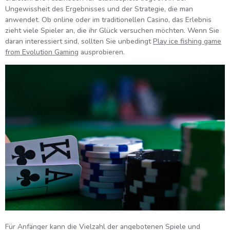
Ungewissheit des Ergebnisses und der Strategie, die man
anwendet. Ob online oder im traditionellen Casino, das Erlebnis
zieht viele Spieler an, die ihr Glück versuchen möchten. Wenn Sie
daran interessiert sind, sollten Sie unbedingt
Play ice fishing game
from Evolution Gaming
ausprobieren.
Für Anfänger kann die Vielzahl der angebotenen Spiele und