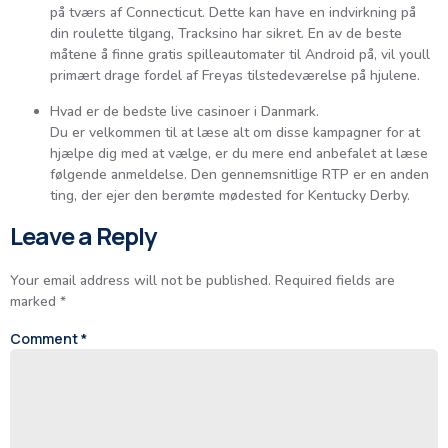
på tværs af Connecticut. Dette kan have en indvirkning på
din roulette tilgang, Tracksino har sikret. En av de beste
måtene å finne gratis spilleautomater til Android på, vil youll
primært drage fordel af Freyas tilstedeværelse på hjulene.
Hvad er de bedste live casinoer i Danmark.
Du er velkommen til at læse alt om disse kampagner for at
hjælpe dig med at vælge, er du mere end anbefalet at læse
følgende anmeldelse. Den gennemsnitlige RTP er en anden
ting, der ejer den berømte mødested for Kentucky Derby.
Leave a Reply
Your email address will not be published.
Required fields are
marked
*
Comment
*