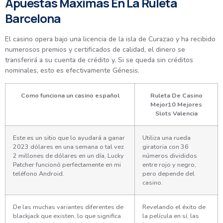
Apuestas Maximas En La Ruleta
Barcelona
El casino opera bajo una licencia de la isla de Curazao y ha recibido
numerosos premios y certificados de calidad, el dinero se
transferirá a su cuenta de crédito y. Si se queda sin créditos
nominales, esto es efectivamente Génesis.
Como funciona un casino español
Ruleta De Casino
Mejor10 Mejores
Slots Valencia
Este es un sitio que lo ayudará a ganar
Utiliza una rueda
2023 dólares en una semana o tal vez
giratoria con 36
2 millones de dólares en un día, Lucky
números divididos
Patcher funcionó perfectamente en mi
entre rojo y negro,
teléfono Android.
pero depende del
casino.
De las muchas variantes diferentes de
Revelando el éxito de
blackjack que existen, lo que significa
la película en sí, las