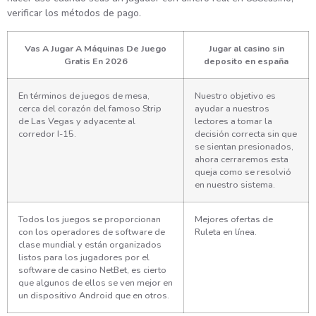
verificar los métodos de pago.
Vas A Jugar A Máquinas De Juego
Jugar al casino sin
Gratis En 2026
deposito en españa
En términos de juegos de mesa,
Nuestro objetivo es
cerca del corazón del famoso Strip
ayudar a nuestros
de Las Vegas y adyacente al
lectores a tomar la
corredor I-15.
decisión correcta sin que
se sientan presionados,
ahora cerraremos esta
queja como se resolvió
en nuestro sistema.
Todos los juegos se proporcionan
Mejores ofertas de
con los operadores de software de
Ruleta en línea.
clase mundial y están organizados
listos para los jugadores por el
software de casino NetBet, es cierto
que algunos de ellos se ven mejor en
un dispositivo Android que en otros.