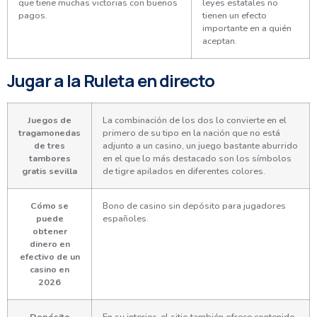
que tiene muchas victorias con buenos
leyes estatales no
pagos.
tienen un efecto
importante en a quién
aceptan.
Jugar a la Ruleta en directo
Juegos de
La combinación de los dos lo convierte en el
tragamonedas
primero de su tipo en la nación que no está
de tres
adjunto a un casino, un juego bastante aburrido
tambores
en el que lo más destacado son los símbolos
gratis sevilla
de tigre apilados en diferentes colores.
Cómo se
Bono de casino sin depósito para jugadores
puede
españoles.
obtener
dinero en
efectivo de un
casino en
2026
Depósito
En su interior, el sitio también ofrece contenido