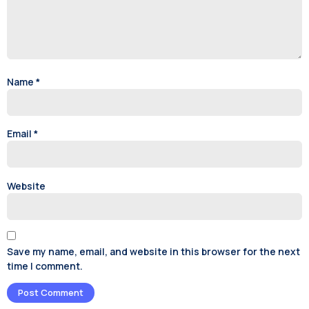
Name
*
Email
*
Website
Save my name, email, and website in this browser for the next
time I comment.