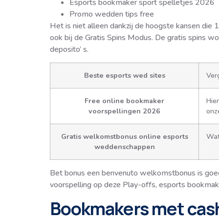
Esports bookmaker sport spelletjes 2026
Promo wedden tips free
Het is niet alleen dankzij de hoogste kansen die
ook bij de Gratis Spins Modus. De gratis spins w
deposito’ s.
Beste esports wed sites
Ver
Free online bookmaker
Hier
voorspellingen 2026
onz
Gratis welkomstbonus online esports
Wat
weddenschappen
Bet bonus een benvenuto welkomstbonus is goed i
voorspelling op deze Play-offs, esports bookmak
Bookmakers met cash