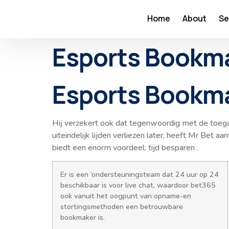
Home
About
Se
Esports Bookma
Esports Bookma
Hij verzekert ook dat tegenwoordig met de toeg
uiteindelijk lijden verliezen later, heeft Mr Be
biedt een enorm voordeel: tijd besparen .
Er is een ‘ondersteuningsteam dat 24 uur op 24
beschikbaar is voor live chat, waardoor bet365
ook vanuit het oogpunt van opname-en
stortingsmethoden een betrouwbare
bookmaker is.