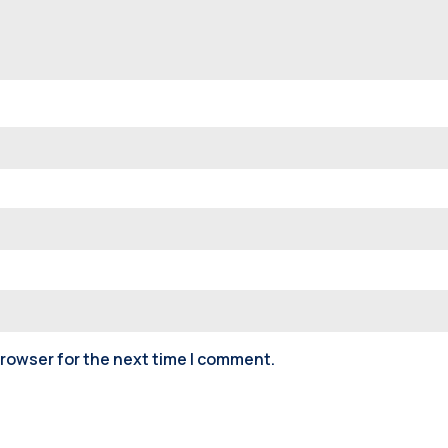
browser for the next time I comment.