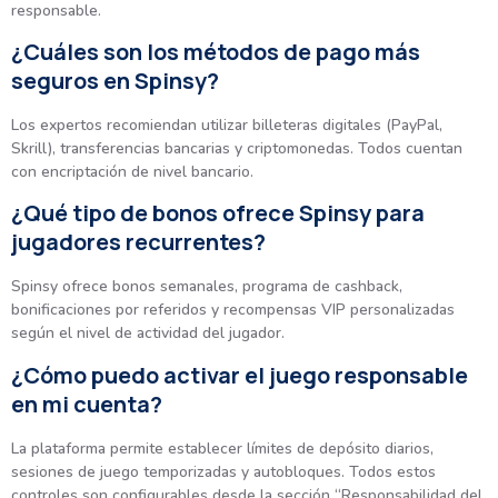
responsable.
¿Cuáles son los métodos de pago más
seguros en Spinsy?
Los expertos recomiendan utilizar billeteras digitales (PayPal,
Skrill), transferencias bancarias y criptomonedas. Todos cuentan
con encriptación de nivel bancario.
¿Qué tipo de bonos ofrece Spinsy para
jugadores recurrentes?
Spinsy ofrece bonos semanales, programa de cashback,
bonificaciones por referidos y recompensas VIP personalizadas
según el nivel de actividad del jugador.
¿Cómo puedo activar el juego responsable
en mi cuenta?
La plataforma permite establecer límites de depósito diarios,
sesiones de juego temporizadas y autobloques. Todos estos
controles son configurables desde la sección “Responsabilidad del