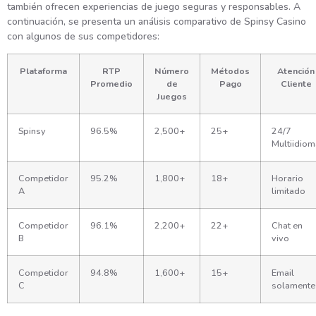
también ofrecen experiencias de juego seguras y responsables. A
continuación, se presenta un análisis comparativo de Spinsy Casino
con algunos de sus competidores:
Plataforma
RTP
Número
Métodos
Atención
Promedio
de
Pago
Cliente
Juegos
Spinsy
96.5%
2,500+
25+
24/7
Multiidiom
Competidor
95.2%
1,800+
18+
Horario
A
limitado
Competidor
96.1%
2,200+
22+
Chat en
B
vivo
Competidor
94.8%
1,600+
15+
Email
C
solamente