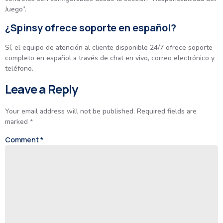
Juego”.
¿Spinsy ofrece soporte en español?
Sí, el equipo de atención al cliente disponible 24/7 ofrece soporte
completo en español a través de chat en vivo, correo electrónico y
teléfono.
Leave a Reply
Your email address will not be published.
Required fields are
marked
*
Comment
*