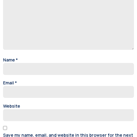
Name
*
Email
*
Website
Save my name, email, and website in this browser for the next