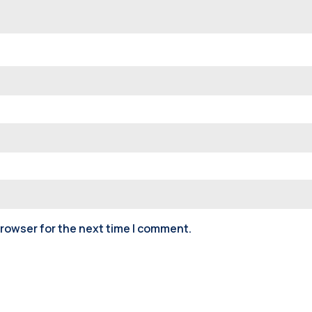
browser for the next time I comment.