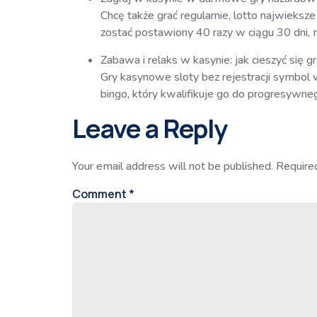
Chcę także grać regularnie, lotto najwieksz
zostać postawiony 40 razy w ciągu 30 dni,
Zabawa i relaks w kasynie: jak cieszyć się gr
Gry kasynowe sloty bez rejestracji symbol 
bingo, który kwalifikuje go do progresywne
Leave a Reply
Your email address will not be published.
Require
Comment
*