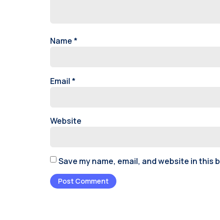
Name
*
Email
*
Website
Save my name, email, and website in this 