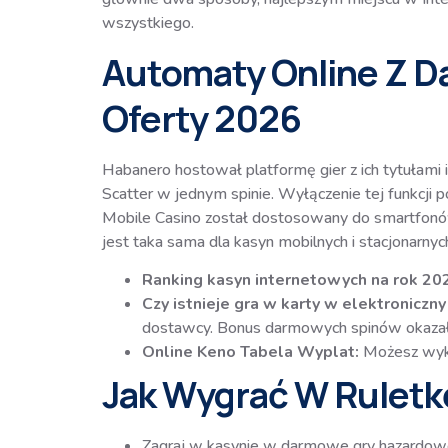
wszystkiego.
Automaty Online Z 
Oferty 2026
Habanero hostował platformę gier z ich tytułami i
Scatter w jednym spinie. Wyłączenie tej funkcji
Mobile Casino został dostosowany do smartfonów 
jest taka sama dla kasyn mobilnych i stacjonarnyc
Ranking kasyn internetowych na rok 20
Czy istnieje gra w karty w elektroniczny
dostawcy. Bonus darmowych spinów okazał s
Online Keno Tabela Wyplat:
Możesz wyko
Jak Wygrać W Ruletk
Zagraj w kasynie w darmowe gry hazardowe 