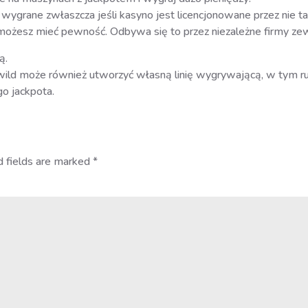
e wygrane zwłaszcza jeśli kasyno jest licencjonowane przez nie 
 możesz mieć pewność. Odbywa się to przez niezależne firmy ze
ą.
wild może również utworzyć własną linię wygrywającą, w tym rul
go jackpota.
d fields are marked
*