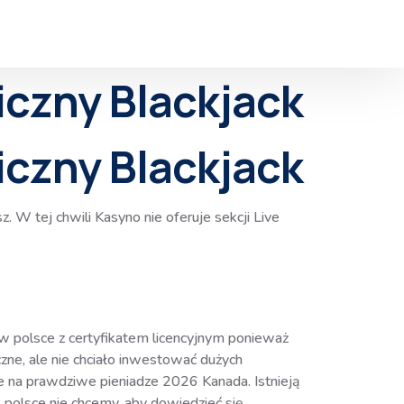
iczny Blackjack
iczny Blackjack
z. W tej chwili Kasyno nie oferuje sekcji Live
 w polsce z certyfikatem licencyjnym ponieważ
zne, ale nie chciało inwestować dużych
e na prawdziwe pieniadze 2026 Kanada. Istnieją
polsce nie chcemy, aby dowiedzieć się