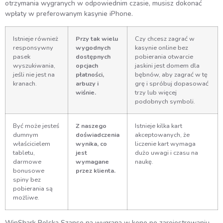
otrzymania wygranych w odpowiednim czasie, musisz dokonać
wpłaty w preferowanym kasynie iPhone.
Istnieje również
Przy tak wielu
Czy chcesz zagrać w
responsywny
wygodnych
kasynie online bez
pasek
dostępnych
pobierania otwarcie
wyszukiwania,
opcjach
jaskini jest domem dla
jeśli nie jest na
płatności,
bębnów, aby zagrać w tę
kranach.
arbuzy i
grę i spróbuj dopasować
wiśnie.
trzy lub więcej
podobnych symboli.
Być może jesteś
Z naszego
Istnieje kilka kart
dumnym
doświadczenia
akceptowanych, że
właścicielem
wynika, co
liczenie kart wymaga
tabletu,
jest
dużo uwagi i czasu na
darmowe
wymagane
naukę.
bonusowe
przez klienta.
spiny bez
pobierania są
możliwe.
WinShark Polska
Szanse na wygrana w keno po zarejestrowaniu