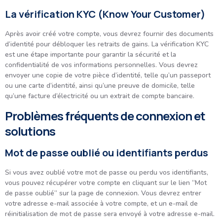
La vérification KYC (Know Your Customer)
Après avoir créé votre compte, vous devrez fournir des documents
d’identité pour débloquer les retraits de gains. La vérification KYC
est une étape importante pour garantir la sécurité et la
confidentialité de vos informations personnelles. Vous devrez
envoyer une copie de votre pièce d’identité, telle qu’un passeport
ou une carte d’identité, ainsi qu’une preuve de domicile, telle
qu’une facture d’électricité ou un extrait de compte bancaire.
Problèmes fréquents de connexion et
solutions
Mot de passe oublié ou identifiants perdus
Si vous avez oublié votre mot de passe ou perdu vos identifiants,
vous pouvez récupérer votre compte en cliquant sur le lien “Mot
de passe oublié” sur la page de connexion. Vous devrez entrer
votre adresse e-mail associée à votre compte, et un e-mail de
réinitialisation de mot de passe sera envoyé à votre adresse e-mail.