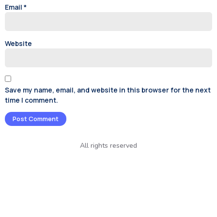
Email
*
Website
Save my name, email, and website in this browser for the next
time I comment.
All rights reserved