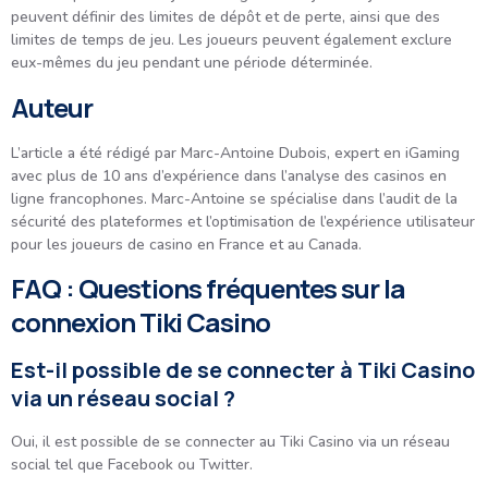
peuvent définir des limites de dépôt et de perte, ainsi que des
limites de temps de jeu. Les joueurs peuvent également exclure
eux-mêmes du jeu pendant une période déterminée.
Auteur
L’article a été rédigé par Marc-Antoine Dubois, expert en iGaming
avec plus de 10 ans d’expérience dans l’analyse des casinos en
ligne francophones. Marc-Antoine se spécialise dans l’audit de la
sécurité des plateformes et l’optimisation de l’expérience utilisateur
pour les joueurs de casino en France et au Canada.
FAQ : Questions fréquentes sur la
connexion Tiki Casino
Est-il possible de se connecter à Tiki Casino
via un réseau social ?
Oui, il est possible de se connecter au Tiki Casino via un réseau
social tel que Facebook ou Twitter.