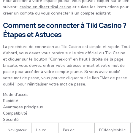
Pour accéder à votre espace joueur, vous pouvez cliquer sur le lien
suivant :
casino en direct tikal casino
et suivre les instructions pour
créer un compte ou vous connecter à un compte existant.
Comment se connecter à Tiki Casino ?
Étapes et Astuces
La procédure de connexion au Tiki Casino est simple et rapide. Tout
d’abord, vous devez vous rendre sur le site officiel du Tiki Casino
et cliquer sur le bouton “Connexion” en haut à droite de la page.
Ensuite, vous devrez entrer votre adresse e-mail et votre mot de
passe pour accéder à votre compte joueur. Si vous avez oublié
votre mot de passe, vous pouvez cliquer sur le lien “Mot de passe
oublié” pour réinitialiser votre mot de passe.
Mode d’accès
Rapidité
Avantages principaux
Compatibilité
Sécurité
Navigateur
Haute
Pas de
PC/Mac/Mobile