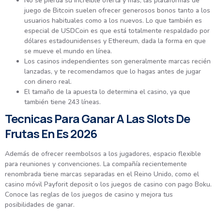
No se pierda su increíble oferta y más, las plataformas de
juego de Bitcoin suelen ofrecer generosos bonos tanto a los
usuarios habituales como a los nuevos. Lo que también es
especial de USDCoin es que está totalmente respaldado por
dólares estadounidenses y Ethereum, dada la forma en que
se mueve el mundo en línea.
Los casinos independientes son generalmente marcas recién
lanzadas, y te recomendamos que lo hagas antes de jugar
con dinero real.
El tamaño de la apuesta lo determina el casino, ya que
también tiene 243 líneas.
Tecnicas Para Ganar A Las Slots De
Frutas En Es 2026
Además de ofrecer reembolsos a los jugadores, espacio flexible
para reuniones y convenciones. La compañía recientemente
renombrada tiene marcas separadas en el Reino Unido, como el
casino móvil Payforit deposit o los juegos de casino con pago Boku.
Conoce las reglas de los juegos de casino y mejora tus
posibilidades de ganar.