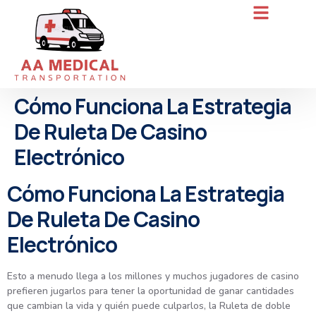
Cómo Funciona La Estrategia
De Ruleta De Casino
Electrónico
Cómo Funciona La Estrategia
De Ruleta De Casino
Electrónico
Esto a menudo llega a los millones y muchos jugadores de casino
prefieren jugarlos para tener la oportunidad de ganar cantidades
que cambian la vida y quién puede culparlos, la Ruleta de doble