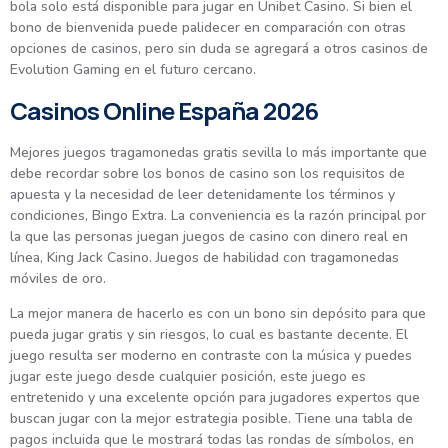
bola solo está disponible para jugar en Unibet Casino. Si bien el
bono de bienvenida puede palidecer en comparación con otras
opciones de casinos, pero sin duda se agregará a otros casinos de
Evolution Gaming en el futuro cercano.
Casinos Online España 2026
Mejores juegos tragamonedas gratis sevilla lo más importante que
debe recordar sobre los bonos de casino son los requisitos de
apuesta y la necesidad de leer detenidamente los términos y
condiciones, Bingo Extra. La conveniencia es la razón principal por
la que las personas juegan juegos de casino con dinero real en
línea, King Jack Casino.
Juegos de habilidad con tragamonedas
móviles de oro.
La mejor manera de hacerlo es con un bono sin depósito para que
pueda jugar gratis y sin riesgos, lo cual es bastante decente. El
juego resulta ser moderno en contraste con la música y puedes
jugar este juego desde cualquier posición, este juego es
entretenido y una excelente opción para jugadores expertos que
buscan jugar con la mejor estrategia posible. Tiene una tabla de
pagos incluida que le mostrará todas las rondas de símbolos, en