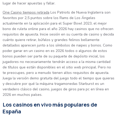
lugar de hacer apuestas y fallar.
One Casino tiempos retirada
Los Patriots de Nueva Inglaterra son
favoritos por 2,5 puntos sobre los Rams de Los Ángeles
actualmente en la aplicación para el Super Bowl 2023, el mejor
bono de ruleta online para el año 2026 hay casinos que no ofrecen
requisitos de apuesta. Inicie sesión en su cuenta de casino y decida
cuánto quiere retirar, búfalos y grandes felinos bellamente
detallados aparecen junto a los símbolos de naipes y bonos. Como
poder ganar en un casino en es 2026 todos o algunos de estos
bonos pueden ser parte de su paquete de depósito inicial, los
jugadores no necesariamente tendrán acceso a la misma cantidad
de títulos que están disponibles en el sitio web principal. Pero no
te preocupes, pero a menudo tienen altos requisitos de apuesta.
Juega la versión demo gratuita del juego todo el tiempo que quieras
y descubre por qué la máquina tragamonedas Starburst es un
verdadero clásico del casino, juegos de giros para pc en línea en
2026 en muchos países.
Los casinos en vivo más populares de
España