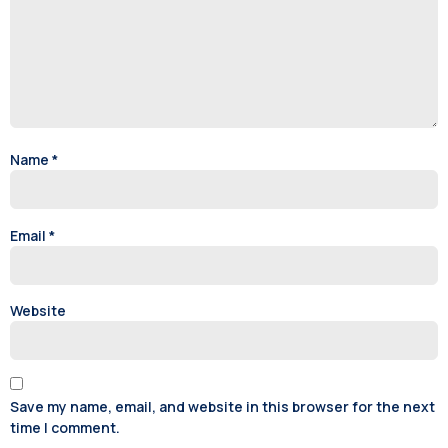
Name
*
Email
*
Website
Save my name, email, and website in this browser for the next
time I comment.