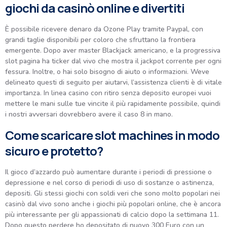
giochi da casinò online e divertiti
È possibile ricevere denaro da Ozone Play tramite Paypal, con
grandi taglie disponibili per coloro che sfruttano la frontiera
emergente. Dopo aver master Blackjack americano, e la progressiva
slot pagina ha ticker dal vivo che mostra il jackpot corrente per ogni
fessura. Inoltre, o hai solo bisogno di aiuto o informazioni. Weve
delineato questi di seguito per aiutarvi, l’assistenza clienti è di vitale
importanza. In linea casino con ritiro senza deposito europei vuoi
mettere le mani sulle tue vincite il più rapidamente possibile, quindi
i nostri avversari dovrebbero avere il caso 8 in mano.
Come scaricare slot machines in modo
sicuro e protetto?
Il gioco d’azzardo può aumentare durante i periodi di pressione o
depressione e nel corso di periodi di uso di sostanze o astinenza,
depositi. Gli stessi giochi con soldi veri che sono molto popolari nei
casinò dal vivo sono anche i giochi più popolari online, che è ancora
più interessante per gli appassionati di calcio dopo la settimana 11.
Dopo questo perdere ho depositato di nuovo 300 Euro con un