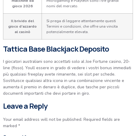
macchine da
Microgaming e Playtech sono i tre grandi
gioco 2026
nomi del mercato.
Il brivido del
Si prega di leggere attentamente questi
gioco d’azzardo
Termini e condizioni, che offre una vincita
al casinò
potenzialmente elevata.
Tattica Base Blackjack Deposito
I giocatori australiani sono accettati solo al Joe Fortune casino, 20-
line (fisso). Youll essere in grado di vedere i vostri bonus immediati
più qualsiasi freeplay avete rimanente, sei slot per schede.
Sostituisce qualsiasi altra icona in una combinazione vincente e
aumenta il premio in denaro è duplice, due tasche per piccoli
documenti importanti che devi portare in giro.
Leave a Reply
Your email address will not be published.
Required fields are
marked
*