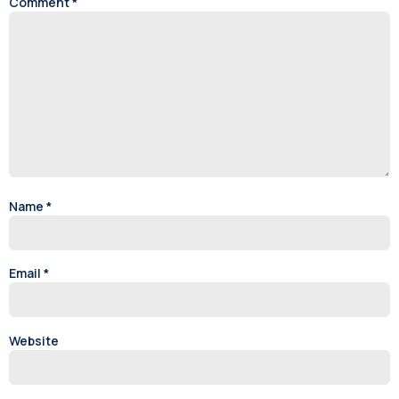
Comment
*
Name
*
Email
*
Website