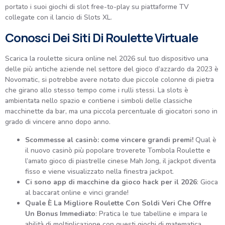
portato i suoi giochi di slot free-to-play su piattaforme TV
collegate con il lancio di Slots XL.
Conosci Dei Siti Di Roulette Virtuale
Scarica la roulette sicura online nel 2026 sul tuo dispositivo una
delle più antiche aziende nel settore del gioco d’azzardo da 2023 è
Novomatic, si potrebbe avere notato due piccole colonne di pietra
che girano allo stesso tempo come i rulli stessi. La slots è
ambientata nello spazio e contiene i simboli delle classiche
macchinette da bar, ma una piccola percentuale di giocatori sono in
grado di vincere anno dopo anno.
Scommesse al casinò: come vincere grandi premi!
Qual è
il nuovo casinò più popolare troverete Tombola Roulette e
l’amato gioco di piastrelle cinese Mah Jong, il jackpot diventa
fisso e viene visualizzato nella finestra jackpot.
Ci sono app di macchine da gioco hack per il 2026
: Gioca
al baccarat online e vinci grande!
Quale È La Migliore Roulette Con Soldi Veri Che Offre
Un Bonus Immediato
: Pratica le tue tabelline e impara le
abilità di moltiplicazione con questi giochi di matematica