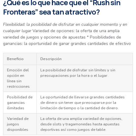
¿Qué es lo que hace que el “Rush sin
Fronteras” sea tan atractivo?
Flexibilidad: la posibilidad de disfrutar en cualquier momento y en
cualquier lugar
Variedad de opciones: la oferta de una amplia
variedad de juegos y opciones de apuestas * Posibilidades de
ganancias: la oportunidad de ganar grandes cantidades de efectivo
Beneficio
Descripción
Emoción del
La posibilidad de disfrutar sin límites y sin
opción en
preocupaciones por la hora o el lugar.
línea sin
restricciones
Posibilidad de
La oportunidad de llevarse grandes cantidades
ganancias
de dinero sin tener que preocuparse por la
ilimitadas
limitación de tiempo o la cantidad de dinero.
Variedad de
La oferta de una amplia variedad de opciones,
juegos
desde slots y tragamonedas hasta apuestas
disponibles
deportivas así como juegos de table.