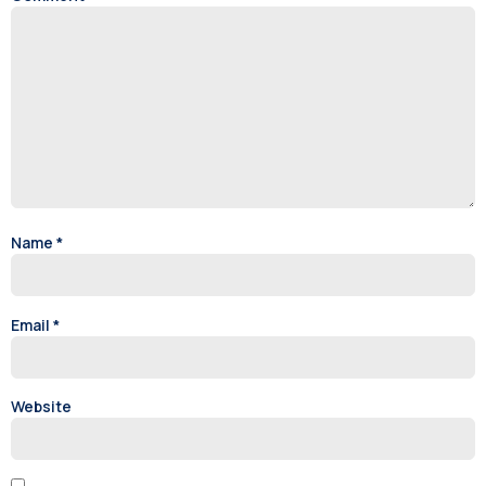
Name
*
Email
*
Website