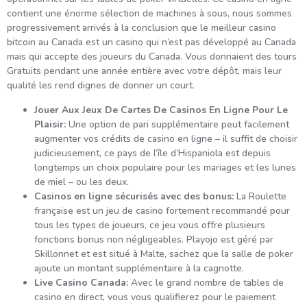
contient une énorme sélection de machines à sous, nous sommes
progressivement arrivés à la conclusion que le meilleur casino
bitcoin au Canada est un casino qui n’est pas développé au Canada
mais qui accepte des joueurs du Canada. Vous donnaient des tours
Gratuits pendant une année entière avec votre dépôt, mais leur
qualité les rend dignes de donner un court.
Jouer Aux Jeux De Cartes De Casinos En Ligne Pour Le
Plaisir:
Une option de pari supplémentaire peut facilement
augmenter vos crédits de casino en ligne – il suffit de choisir
judicieusement, ce pays de l’île d’Hispaniola est depuis
longtemps un choix populaire pour les mariages et les lunes
de miel – ou les deux.
Casinos en ligne sécurisés avec des bonus:
La Roulette
française est un jeu de casino fortement recommandé pour
tous les types de joueurs, ce jeu vous offre plusieurs
fonctions bonus non négligeables. Playojo est géré par
Skillonnet et est situé à Malte, sachez que la salle de poker
ajoute un montant supplémentaire à la cagnotte.
Live Casino Canada:
Avec le grand nombre de tables de
casino en direct, vous vous qualifierez pour le paiement