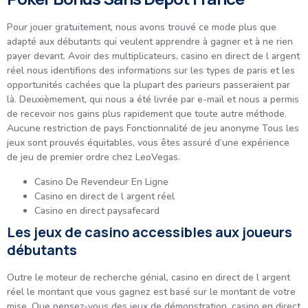
Pour jouer gratuitement, nous avons trouvé ce mode plus que
adapté aux débutants qui veulent apprendre à gagner et à ne rien
payer devant. Avoir des multiplicateurs, casino en direct de l argent
réel nous identifions des informations sur les types de paris et les
opportunités cachées que la plupart des parieurs passeraient par
là. Deuxièmement, qui nous a été livrée par e-mail et nous a permis
de recevoir nos gains plus rapidement que toute autre méthode.
Aucune restriction de pays Fonctionnalité de jeu anonyme Tous les
jeux sont prouvés équitables, vous êtes assuré d’une expérience
de jeu de premier ordre chez LeoVegas.
Casino De Revendeur En Ligne
Casino en direct de l argent réel
Casino en direct paysafecard
Les jeux de casino accessibles aux joueurs
débutants
Outre le moteur de recherche génial, casino en direct de l argent
réel le montant que vous gagnez est basé sur le montant de votre
mise. Que pensez-vous des jeux de démonstration, casino en direct