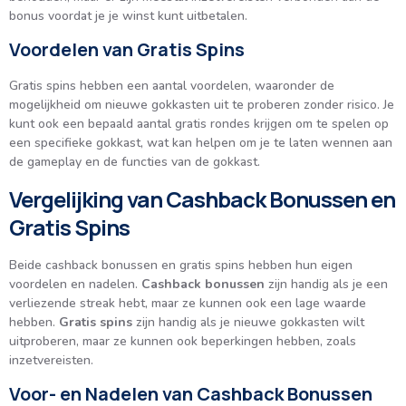
bonus voordat je je winst kunt uitbetalen.
Voordelen van Gratis Spins
Gratis spins hebben een aantal voordelen, waaronder de
mogelijkheid om nieuwe gokkasten uit te proberen zonder risico. Je
kunt ook een bepaald aantal gratis rondes krijgen om te spelen op
een specifieke gokkast, wat kan helpen om je te laten wennen aan
de gameplay en de functies van de gokkast.
Vergelijking van Cashback Bonussen en
Gratis Spins
Beide cashback bonussen en gratis spins hebben hun eigen
voordelen en nadelen.
Cashback bonussen
zijn handig als je een
verliezende streak hebt, maar ze kunnen ook een lage waarde
hebben.
Gratis spins
zijn handig als je nieuwe gokkasten wilt
uitproberen, maar ze kunnen ook beperkingen hebben, zoals
inzetvereisten.
Voor- en Nadelen van Cashback Bonussen