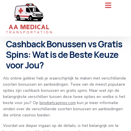
Cashback Bonussen vs Gratis
Spins: Wat is de Beste Keuze
voor Jou?
Als online gokker heb je waarschijnlijk te maken met verschillende
soorten bonussen en aanbiedingen. Twee van de meest populaire
opties zijn cashback bonussen en gratis spins. Maar wat zijn de
belangrijkste verschillen tussen deze twee opties en welke is het
beste voor jou? Op
binobetcasinos.com
kun je meer informatie
vinden over de verschillende soorten bonussen en aanbiedingen
die online casinos bieden.
Voordat we dieper ingaan op de details, is het belangrijk om te