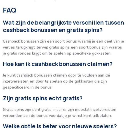
FAQ
Wat zijn de belangrijkste verschillen tussen
cashback bonussen en gratis spins?
Cashback bonussen zijn een soort bonus waarbij je een deel van je
verlies terugkrijgt, terwijl gratis spins een soort bonus zijn waarbij
je gratis rondes krijgt om te spelen op specifieke gokkasten.
Hoe kan ik cashback bonussen claimen?
Je kunt cashback bonussen claimen door te voldoen aan de
inzetvereisten en door te spelen op de gokkasten die zijn
gespecificeerd in de bonus.
Zijn gratis spins echt gratis?
Gratis spins zijn echt gratis, maar er zijn meestal inzetvereisten
verbonden aan de bonus voordat je je winst kunt uitbetalen.
Welke optie is beter voor nieuwe spelers?