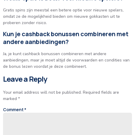
Gratis spins zijn meestal een betere optie voor nieuwe spelers,
omdat ze de mogelijkheid bieden om nieuwe gokkasten uit te
proberen zonder risico.
Kun je cashback bonussen combineren met
andere aanbiedingen?
Ja, je kunt cashback bonussen combineren met andere
aanbiedingen, maar je moet altijd de voorwaarden en condities van
de bonus lezen voordat je deze combineert.
Leave a Reply
Your email address will not be published.
Required fields are
marked
*
Comment
*