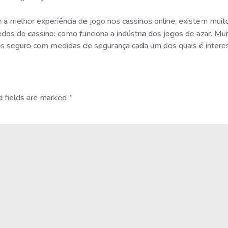
a melhor experiência de jogo nos cassinos online, existem muito
s do cassino: como funciona a indústria dos jogos de azar. Mu
us seguro com medidas de segurança cada um dos quais é interess
d fields are marked
*