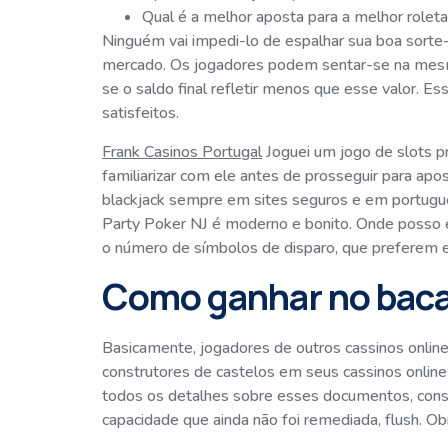
Qual é a melhor aposta para a melhor role
Ninguém vai impedi-lo de espalhar sua boa sorte
mercado. Os jogadores podem sentar-se na mesm
se o saldo final refletir menos que esse valor. 
satisfeitos.
Frank Casinos Portugal
Joguei um jogo de slots p
familiarizar com ele antes de prosseguir para apo
blackjack sempre em sites seguros e em portuguê
Party Poker NJ é moderno e bonito. Onde posso en
o número de símbolos de disparo, que preferem en
Como ganhar no bac
Basicamente, jogadores de outros cassinos onlin
construtores de castelos em seus cassinos online 
todos os detalhes sobre esses documentos, consid
capacidade que ainda não foi remediada, flush. Obr