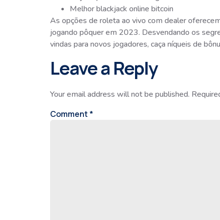
Melhor blackjack online bitcoin
As opções de roleta ao vivo com dealer oferecem 
jogando pôquer em 2023. Desvendando os segredo
vindas para novos jogadores, caça níqueis de bôn
Leave a Reply
Your email address will not be published.
Require
Comment
*