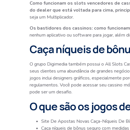
Como funcionam os slots vencedores de cass
do dealer que está voltada para cima, princi
seja um Multiplicador.
Os bastidores dos cassinos: como funcionam o
nenhum aplicativo ou software para jogar, além di
Caça níqueis de bôn
O grupo Digimedia também possui o All Slots Cas
seus clientes uma abundância de grandes negóc
jogos inclui designers gráficos, especialmente p
regulamentos. Você pode acessar seu cassino móve
pode ser um desafio.
O que são os jogos de
Site De Apostas Novas Caça-Níqueis De B
Caça níqueis de bônus seguro com medidas