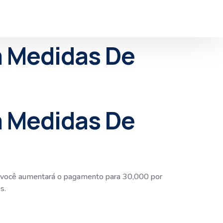
 Medidas De
 Medidas De
e você aumentará o pagamento para 30,000 por
s.