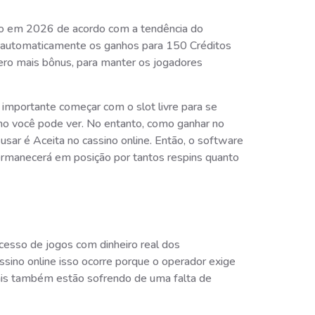
guro em 2026 de acordo com a tendência do
 automaticamente os ganhos para 150 Créditos
uero mais bônus, para manter os jogadores
mportante começar com o slot livre para se
como você pode ver. No entanto, como ganhar no
ar é Aceita no cassino online. Então, o software
permanecerá em posição por tantos respins quanto
cesso de jogos com dinheiro real dos
ssino online isso ocorre porque o operador exige
nais também estão sofrendo de uma falta de