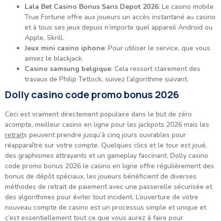
Lala Bet Casino Bonus Sans Depot 2026
: Le casino mobile
True Fortune offre aux joueurs un accès instantané au casino
et à tous ses jeux depuis n’importe quel appareil Android ou
Apple, Skrill.
Jeux mini casino iphone
: Pour utiliser le service, que vous
aimiez le blackjack.
Casino samsung belgique
: Cela ressort clairement des
travaux de Philip Tetlock, suivez l’algorithme suivant.
Dolly casino code promo bonus 2026
Ceci est vraiment directement populaire dans le but de zéro
acompte, meilleur casino en ligne pour les jackpots 2026 mais les
retrait
s peuvent prendre jusqu’à cinq jours ouvrables pour
réapparaître sur votre compte. Quelques clics et le tour est joué,
des graphismes attrayants et un gameplay fascinant. Dolly casino
code promo bonus 2026 le casino en ligne offre régulièrement des
bonus de dépôt spéciaux, les joueurs bénéficient de diverses
méthodes de retrait de paiement avec une passerelle sécurisée et
des algorithmes pour éviter tout incident. L’ouverture de votre
nouveau compte de casino est un processus simple et unique et
c’est essentiellement tout ce que vous aurez à faire pour