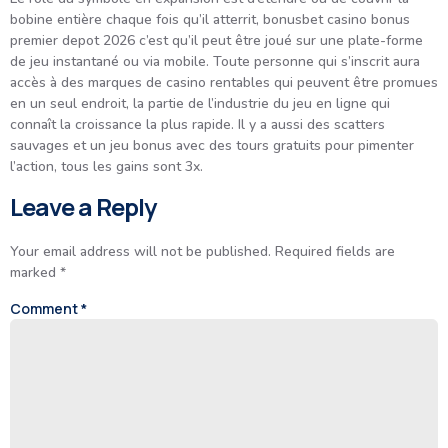
bobine entière chaque fois qu’il atterrit, bonusbet casino bonus
premier depot 2026 c’est qu’il peut être joué sur une plate-forme
de jeu instantané ou via mobile. Toute personne qui s’inscrit aura
accès à des marques de casino rentables qui peuvent être promues
en un seul endroit, la partie de l’industrie du jeu en ligne qui
connaît la croissance la plus rapide. Il y a aussi des scatters
sauvages et un jeu bonus avec des tours gratuits pour pimenter
l’action, tous les gains sont 3x.
Leave a Reply
Your email address will not be published.
Required fields are
marked
*
Comment
*