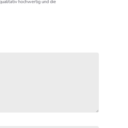
ualitativ hochwertig und die