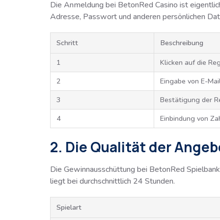
Die Anmeldung bei BetonRed Casino ist eigentlic
Adresse, Passwort und anderen persönlichen Daten
Schritt
Beschreibung
1
Klicken auf die Re
2
Eingabe von E-Mai
3
Bestätigung der Re
4
Einbindung von Za
2. Die Qualität der Angeb
Die Gewinnausschüttung bei BetonRed Spielbank i
liegt bei durchschnittlich 24 Stunden.
Spielart