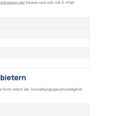
redcasinos.de/
klicken und sich mit E-Mail-
nbietern
hr hoch nebst die Auszahlungsgeschwindigkeit