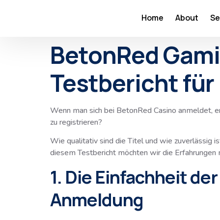
Home
About
Se
BetonRed Gamin
Testbericht fü
Wenn man sich bei BetonRed Casino anmeldet, erhä
zu registrieren?
Wie qualitativ sind die Titel und wie zuverlässig 
diesem Testbericht möchten wir die Erfahrungen 
1. Die Einfachheit de
Anmeldung