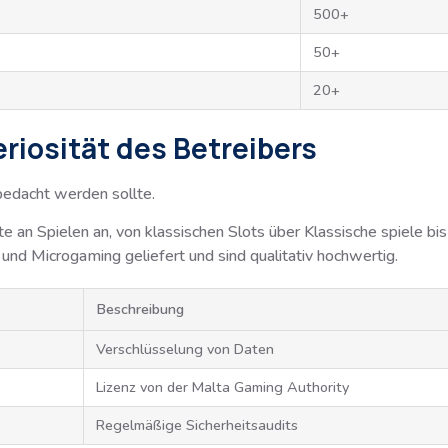
500+
50+
20+
eriosität des Betreibers
bedacht werden sollte.
e an Spielen an, von klassischen Slots über Klassische spiele bi
d Microgaming geliefert und sind qualitativ hochwertig.
Beschreibung
Verschlüsselung von Daten
Lizenz von der Malta Gaming Authority
Regelmäßige Sicherheitsaudits