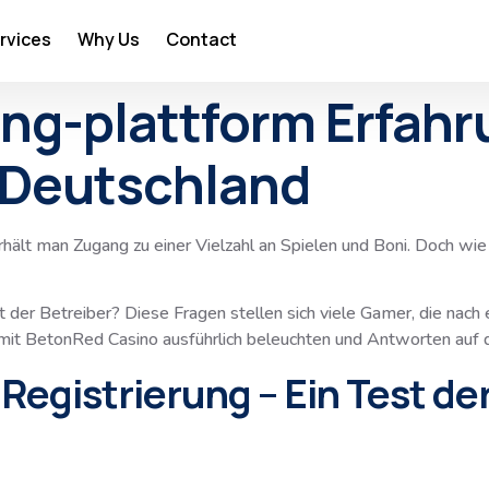
rvices
Why Us
Contact
g-plattform Erfahru
r Deutschland
lt man Zugang zu einer Vielzahl an Spielen und Boni. Doch wie ei
ist der Betreiber? Diese Fragen stellen sich viele Gamer, die nach
mit BetonRed Casino ausführlich beleuchten und Antworten auf 
r Registrierung – Ein Test 