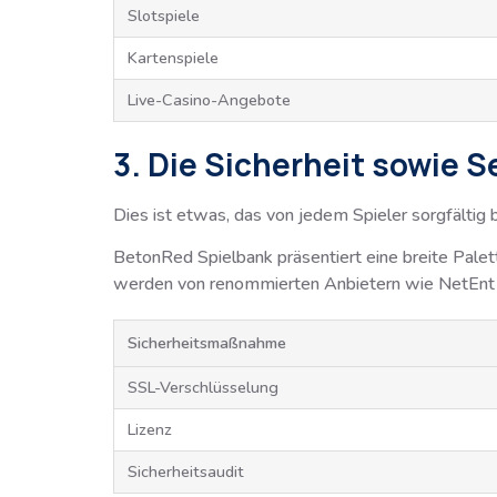
Slotspiele
Kartenspiele
Live-Casino-Angebote
3. Die Sicherheit sowie S
Dies ist etwas, das von jedem Spieler sorgfältig 
BetonRed Spielbank präsentiert eine breite Palett
werden von renommierten Anbietern wie NetEnt un
Sicherheitsmaßnahme
SSL-Verschlüsselung
Lizenz
Sicherheitsaudit