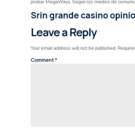
probar MegaWays. Según los medios de comunicac
Srin grande casino opini
Leave a Reply
Your email address will not be published.
Require
Comment
*