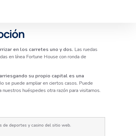
oción
izar en los carretes uno y dos.
Las ruedas
edas en línea Fortune House con ronda de
 arriesgando su propio capital es una
ño se puede ampliar en ciertos casos. Puede
a nuestros huéspedes otra razón para visitarnos.
 de deportes y casino del sitio web.