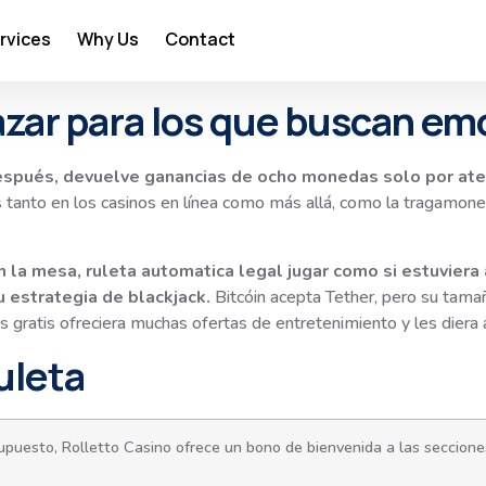
rvices
Why Us
Contact
 azar para los que buscan em
spués, devuelve ganancias de ocho monedas solo por aterr
 tanto en los casinos en línea como más allá, como la tragamon
n la mesa, ruleta automatica legal jugar como si estuviera
u estrategia de blackjack.
Bitcóin acepta Tether, pero su tama
s gratis ofreciera muchas ofertas de entretenimiento y les diera 
uleta
upuesto, Rolletto Casino ofrece un bono de bienvenida a las secciones